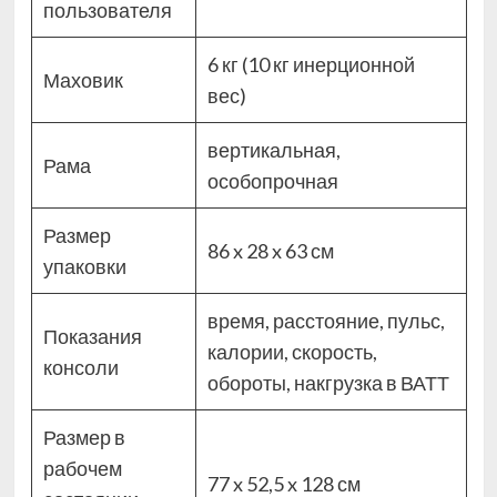
пользователя
6 кг (10 кг инерционной
Маховик
вес)
вертикальная,
Рама
особопрочная
Размер
86 x 28 x 63 см
упаковки
время, расстояние, пульс,
Показания
калории, скорость,
консоли
обороты, накгрузка в ВАТТ
Размер в
рабочем
77 x 52,5 x 128 см