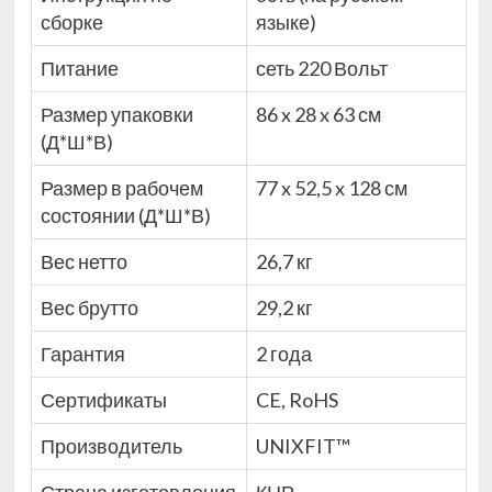
сборке
языке)
Питание
сеть 220 Вольт
Размер упаковки
86 x 28 x 63 см
(Д*Ш*В)
Размер в рабочем
77 x 52,5 x 128 см
состоянии (Д*Ш*В)
Вес нетто
26,7 кг
Вес брутто
29,2 кг
Гарантия
2 года
Сертификаты
CE, RoHS
Производитель
UNIXFIT™