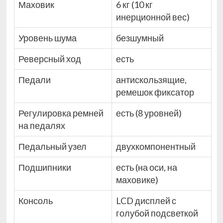
Маховик
6 кг (10 кг
инерционной вес)
Уровень шума
безшумный
Реверсный ход
есть
Педали
антискользящие,
ремешок фиксатор
Регулировка ремней
есть (8 уровней)
на педалях
Педальный узел
двухкомпонентный
Подшипники
есть (на оси, на
маховике)
Консоль
LCD дисплей с
голубой подсветкой