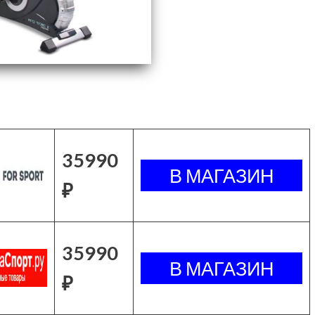
35990
₽
35990
₽