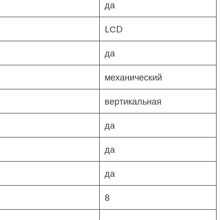
да
LСD
да
механический
вертикальная
да
да
да
8