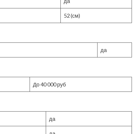
да
52 (см)
да
До 40 000 руб
да
да