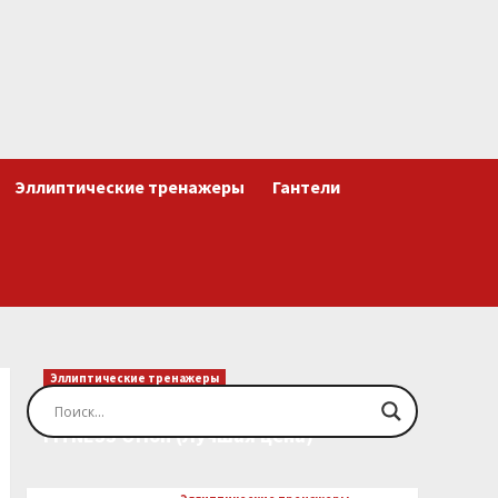
Эллиптические тренажеры
Гантели
Эллиптические тренажеры
Эллиптический тренажер EVO
FITNESS Orion (Лучшая цена)