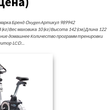
 цена)
арка Бренд Oxygen Артикул 989942
(кг) Вес маховика 10 (кг) Высота 142 (см) Длина 122
вание домашнее Количество программ тренировки
онитор LСD…