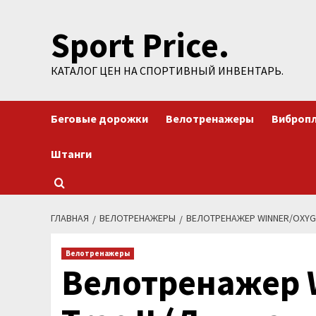
Перейти
Sport Price.
к
содержимому
КАТАЛОГ ЦЕН НА СПОРТИВНЫЙ ИНВЕНТАРЬ.
Беговые дорожки
Велотренажеры
Виброп
Штанги
ГЛАВНАЯ
ВЕЛОТРЕНАЖЕРЫ
ВЕЛОТРЕНАЖЕР WINNER/OXYGEN
Велотренажеры
Велотренажер 