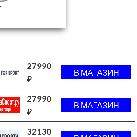
27990
₽
27990
₽
32130