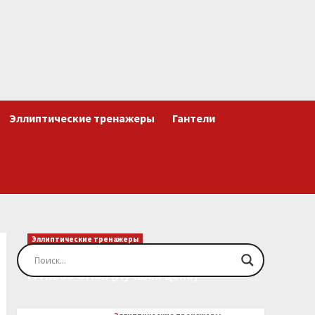
Эллиптические тренажеры
Гантели
Эллиптические тренажеры
Эллиптический тренажер EVO
FITNESS Orion (Лучшая цена)