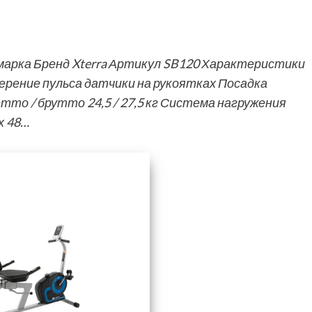
арка Бренд Xterra Артикул SB120 Характеристики
мерение пульса датчики на рукоятках Посадка
тто / брутто 24,5 / 27,5 кг Система нагружения
х 48…