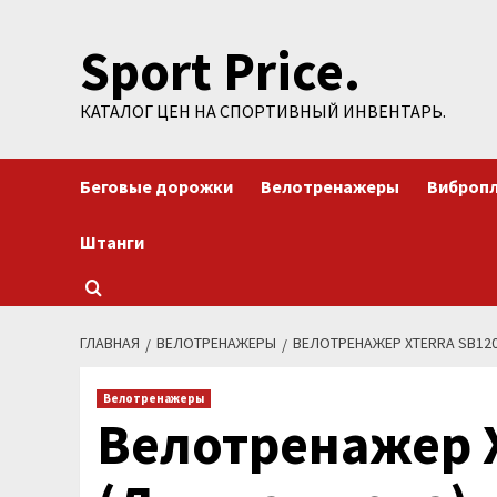
Перейти
Sport Price.
к
содержимому
КАТАЛОГ ЦЕН НА СПОРТИВНЫЙ ИНВЕНТАРЬ.
Беговые дорожки
Велотренажеры
Виброп
Штанги
ГЛАВНАЯ
ВЕЛОТРЕНАЖЕРЫ
ВЕЛОТРЕНАЖЕР XTERRA SB120
Велотренажеры
Велотренажер X