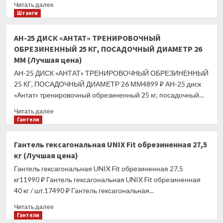
ДИАМЕТР
Прочитать
Читать далее
26
больше
Штанги
ММ
о
(Лучшая
АН-25
АН-25 ДИСК «АНТАТ» ТРЕНИРОВОЧНЫЙ
цена)
ДИСК
ОБРЕЗИНЕННЫЙ 25 КГ, ПОСАДОЧНЫЙ ДИАМЕТР 26
«АНТАТ»
ММ (Лучшая цена)
ТРЕНИРОВОЧНЫЙ
ОБРЕЗИНЕННЫЙ
АН-25 ДИСК «АНТАТ» ТРЕНИРОВОЧНЫЙ ОБРЕЗИНЕННЫЙ
25
25 КГ, ПОСАДОЧНЫЙ ДИАМЕТР 26 ММ4899 ₽ АН-25 диск
КГ,
«Антат» тренировочный обрезиненный 25 кг, посадочный...
ПОСАДОЧНЫЙ
ДИАМЕТР
Прочитать
Читать далее
51
больше
Гантели
ММ
о
(Лучшая
АН-25
Гантель гексагональная UNIX Fit обрезиненная 27,5
цена)
ДИСК
кг (Лучшая цена)
«АНТАТ»
ТРЕНИРОВОЧНЫЙ
Гантель гексагональная UNIX Fit обрезиненная 27,5
ОБРЕЗИНЕННЫЙ
кг11990 ₽ Гантель гексагональная UNIX Fit обрезиненная
25
40 кг / шт.17490 ₽ Гантель гексагональная...
КГ,
ПОСАДОЧНЫЙ
Прочитать
Читать далее
ДИАМЕТР
больше
Гантели