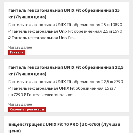
26
о
ММ
Гантель
Гантель гексагональная UNIX Fit обрезиненная 25
(Лучшая
гексагональная
кг (Лучшая цена)
цена)
UNIX
Fit
Гантель гексагональная UNIX Fit обрезиненная 25 кг10890
обрезиненная
₽ Гантель гексагональная Unix Fit обрезиненная 2,5 кг1590
27,5
₽ Гантель гексагональная Unix Fit...
кг
(Лучшая
Прочитать
Читать далее
цена)
больше
Гантели
о
Гантель
Гантель гексагональная UNIX Fit обрезиненная 22,5
гексагональная
кг (Лучшая цена)
UNIX
Fit
Гантель гексагональная UNIX Fit обрезиненная 22,5 кг9790
обрезиненная
₽ Гантель гексагональная UNIX Fit обрезиненная 15 кг /
25
шт7290 ₽ Гантель гексагональная...
кг
(Лучшая
Прочитать
Читать далее
цена)
больше
Силовые тренажеры
о
Гантель
Бицепс/трицепс UNIX Fit 70 PRO (UC-6760) (Лучшая
гексагональная
цена)
UNIX