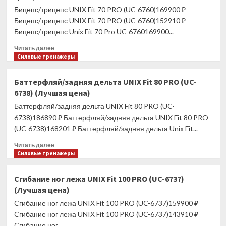
Fit
Бицепс/трицепс UNIX Fit 70 PRO (UC-6760)169900 ₽
обрезиненная
Бицепс/трицепс UNIX Fit 70 PRO (UC-6760)152910 ₽
22,5
Бицепс/трицепс Unix Fit 70 Pro UC-6760169900...
кг
(Лучшая
Прочитать
Читать далее
цена)
больше
Силовые тренажеры
о
Бицепс/
Баттерфляй/задняя дельта UNIX Fit 80 PRO (UC-
трицепс
6738) (Лучшая цена)
UNIX
Fit
Баттерфляй/задняя дельта UNIX Fit 80 PRO (UC-
70
6738)186890 ₽ Баттерфляй/задняя дельта UNIX Fit 80 PRO
PRO
(UC-6738)168201 ₽ Баттерфляй/задняя дельта Unix Fit...
(UC-
6760)
Прочитать
Читать далее
(Лучшая
больше
Силовые тренажеры
цена)
о
Баттерфляй/
Cгибание ног лежа UNIX Fit 100 PRO (UC-6737)
задняя
(Лучшая цена)
дельта
UNIX
Cгибание ног лежа UNIX Fit 100 PRO (UC-6737)159900 ₽
Fit
Cгибание ног лежа UNIX Fit 100 PRO (UC-6737)143910 ₽
80
Cгибание ног...