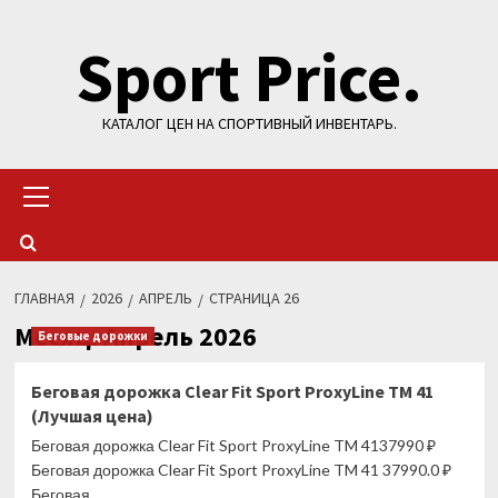
Перейти
Sport Price.
к
содержимому
КАТАЛОГ ЦЕН НА СПОРТИВНЫЙ ИНВЕНТАРЬ.
Основное
меню
ГЛАВНАЯ
2026
АПРЕЛЬ
СТРАНИЦА 26
Месяц:
Апрель 2026
Беговые дорожки
Беговая дорожка Clear Fit Sport ProxyLine TM 41
(Лучшая цена)
Беговая дорожка Clear Fit Sport ProxyLine TM 4137990 ₽
Беговая дорожка Clear Fit Sport ProxyLine TM 41 37990.0 ₽
Беговая...