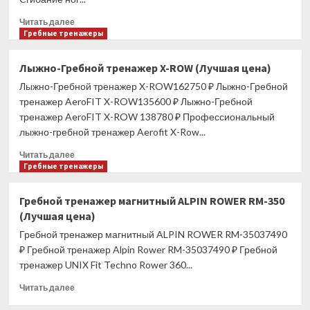
PRO
(UC-
Прочитать
Читать далее
6738)
больше
Гребные тренажеры
(Лучшая
о
цена)
Cгибание
Лыжно-Гребной тренажер X-ROW (Лучшая цена)
ног
Лыжно-Гребной тренажер X-ROW162750 ₽ Лыжно-Гребной
лежа
UNIX
тренажер AeroFIT X-ROW135600 ₽ Лыжно-Гребной
Fit
тренажер AeroFIT X-ROW 138780 ₽ Профессиональный
100
лыжно-гребной тренажер Aerofit X-Row...
PRO
(UC-
Прочитать
Читать далее
6737)
больше
Гребные тренажеры
(Лучшая
о
цена)
Лыжно-
Гребной тренажер магнитный ALPIN ROWER RM-350
Гребной
(Лучшая цена)
тренажер
X-
Гребной тренажер магнитный ALPIN ROWER RM-35037490
ROW
₽ Гребной тренажер Alpin Rower RM-35037490 ₽ Гребной
(Лучшая
тренажер UNIX Fit Techno Rower 360...
цена)
Прочитать
Читать далее
больше