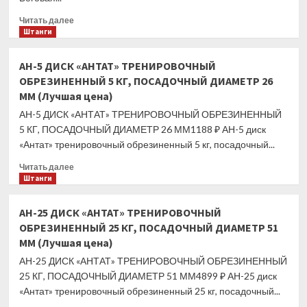
Прочитать
Читать далее
больше
Штанги
о
Беговая
АН-5 ДИСК «АНТАТ» ТРЕНИРОВОЧНЫЙ
дорожка
ОБРЕЗИНЕННЫЙ 5 КГ, ПОСАДОЧНЫЙ ДИАМЕТР 26
Clear
ММ (Лучшая цена)
Fit
Sport
АН-5 ДИСК «АНТАТ» ТРЕНИРОВОЧНЫЙ ОБРЕЗИНЕННЫЙ
ProxyLine
5 КГ, ПОСАДОЧНЫЙ ДИАМЕТР 26 ММ1188 ₽ АН-5 диск
TM
«Антат» тренировочный обрезиненный 5 кг, посадочный...
41
(Лучшая
Прочитать
Читать далее
цена)
больше
Штанги
о
АН-5
АН-25 ДИСК «АНТАТ» ТРЕНИРОВОЧНЫЙ
ДИСК
ОБРЕЗИНЕННЫЙ 25 КГ, ПОСАДОЧНЫЙ ДИАМЕТР 51
«АНТАТ»
ММ (Лучшая цена)
ТРЕНИРОВОЧНЫЙ
ОБРЕЗИНЕННЫЙ
АН-25 ДИСК «АНТАТ» ТРЕНИРОВОЧНЫЙ ОБРЕЗИНЕННЫЙ
5
25 КГ, ПОСАДОЧНЫЙ ДИАМЕТР 51 ММ4899 ₽ АН-25 диск
КГ,
«Антат» тренировочный обрезиненный 25 кг, посадочный...
ПОСАДОЧНЫЙ