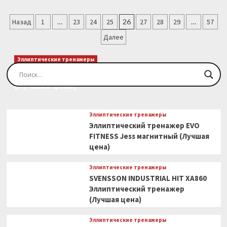
о
Гребной
Пагинация
тренажер
Назад
1
…
23
24
25
26
27
28
29
…
57
магнитный
записей
Далее
ALPIN
ROWER
RM-
Эллиптические тренажеры
350
Эллиптический тренажер EVO FITNESS Orion
(Лучшая
(Лучшая цена)
цена)
Эллиптические тренажеры
Эллиптический тренажер EVO
FITNESS Jess магнитный (Лучшая
цена)
Эллиптические тренажеры
SVENSSON INDUSTRIAL HIT XA860
Эллиптический тренажер
(Лучшая цена)
Эллиптические тренажеры