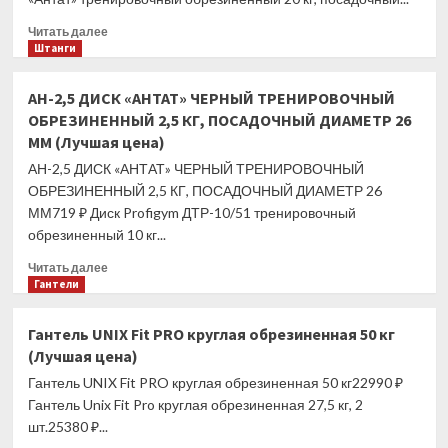
ПОСАДОЧНЫЙ
ДИАМЕТР
Прочитать
Читать далее
51
больше
Штанги
ММ
о
(Лучшая
АН-20
АН-2,5 ДИСК «АНТАТ» ЧЕРНЫЙ ТРЕНИРОВОЧНЫЙ
цена)
ДИСК
ОБРЕЗИНЕННЫЙ 2,5 КГ, ПОСАДОЧНЫЙ ДИАМЕТР 26
«АНТАТ»
ММ (Лучшая цена)
ТРЕНИРОВОЧНЫЙ
ОБРЕЗИНЕННЫЙ
АН-2,5 ДИСК «АНТАТ» ЧЕРНЫЙ ТРЕНИРОВОЧНЫЙ
20
ОБРЕЗИНЕННЫЙ 2,5 КГ, ПОСАДОЧНЫЙ ДИАМЕТР 26
КГ,
ММ719 ₽ Диск Profigym ДТР-10/51 тренировочный
ПОСАДОЧНЫЙ
обрезиненный 10 кг...
ДИАМЕТР
26
Прочитать
Читать далее
ММ
больше
Гантели
(Лучшая
о
цена)
АН-2,5
Гантель UNIX Fit PRO круглая обрезиненная 50 кг
ДИСК
(Лучшая цена)
«АНТАТ»
ЧЕРНЫЙ
Гантель UNIX Fit PRO круглая обрезиненная 50 кг22990 ₽
ТРЕНИРОВОЧНЫЙ
Гантель Unix Fit Pro круглая обрезиненная 27,5 кг, 2
ОБРЕЗИНЕННЫЙ
шт.25380 ₽...
2,5