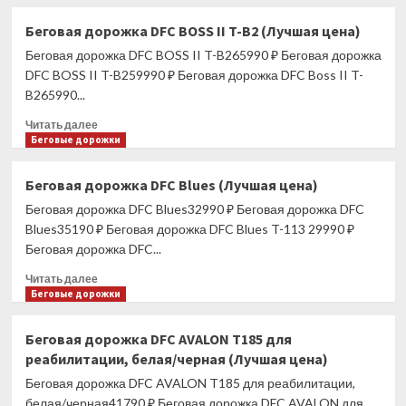
о
Велотренажер
Беговая дорожка DFC BOSS II T-B2 (Лучшая цена)
TRUE
Беговая дорожка DFC BOSS II T-B265990 ₽ Беговая дорожка
UC400
с
DFC BOSS II T-B259990 ₽ Беговая дорожка DFC Boss II T-
консолью
B265990...
Envision
Прочитать
16
Читать далее
больше
Беговые дорожки
(Лучшая
о
цена)
Беговая
Беговая дорожка DFC Blues (Лучшая цена)
дорожка
Беговая дорожка DFC Blues32990 ₽ Беговая дорожка DFC
DFC
BOSS
Blues35190 ₽ Беговая дорожка DFC Blues T-113 29990 ₽
II
Беговая дорожка DFC...
T-
Прочитать
B2
Читать далее
больше
Беговые дорожки
(Лучшая
о
цена)
Беговая
Беговая дорожка DFC AVALON T185 для
дорожка
реабилитации, белая/черная (Лучшая цена)
DFC
Blues
Беговая дорожка DFC AVALON T185 для реабилитации,
(Лучшая
белая/черная41790 ₽ Беговая дорожка DFC AVALON для