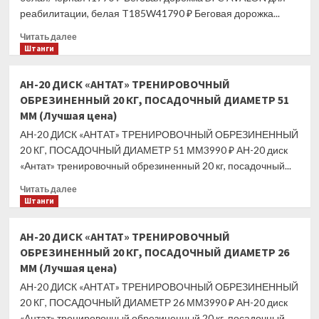
цена)
реабилитации, белая T185W41790 ₽ Беговая дорожка...
Прочитать
Читать далее
больше
Штанги
о
Беговая
АН-20 ДИСК «АНТАТ» ТРЕНИРОВОЧНЫЙ
дорожка
ОБРЕЗИНЕННЫЙ 20 КГ, ПОСАДОЧНЫЙ ДИАМЕТР 51
DFC
ММ (Лучшая цена)
AVALON
T185
АН-20 ДИСК «АНТАТ» ТРЕНИРОВОЧНЫЙ ОБРЕЗИНЕННЫЙ
для
20 КГ, ПОСАДОЧНЫЙ ДИАМЕТР 51 ММ3990 ₽ АН-20 диск
реабилитации,
«Антат» тренировочный обрезиненный 20 кг, посадочный...
белая/
черная
Прочитать
Читать далее
(Лучшая
больше
Штанги
цена)
о
АН-20
АН-20 ДИСК «АНТАТ» ТРЕНИРОВОЧНЫЙ
ДИСК
ОБРЕЗИНЕННЫЙ 20 КГ, ПОСАДОЧНЫЙ ДИАМЕТР 26
«АНТАТ»
ММ (Лучшая цена)
ТРЕНИРОВОЧНЫЙ
ОБРЕЗИНЕННЫЙ
АН-20 ДИСК «АНТАТ» ТРЕНИРОВОЧНЫЙ ОБРЕЗИНЕННЫЙ
20
20 КГ, ПОСАДОЧНЫЙ ДИАМЕТР 26 ММ3990 ₽ АН-20 диск
КГ,
«Антат» тренировочный обрезиненный 20 кг, посадочный...