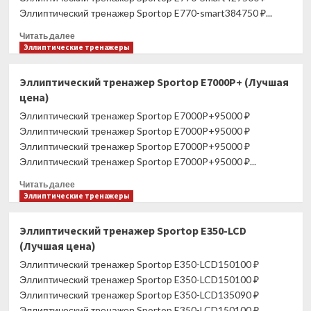
Эллиптический тренажер Sportop E770-smart384750 ₽...
Прочитать
Читать далее
больше
Эллиптические тренажеры
о
Эллиптический
Эллиптический тренажер Sportop E7000P+ (Лучшая
тренажер
цена)
Sportop
E770-
Эллиптический тренажер Sportop E7000P+95000 ₽
SMART
Эллиптический тренажер Sportop E7000P+95000 ₽
(Лучшая
Эллиптический тренажер Sportop E7000P+95000 ₽
цена)
Эллиптический тренажер Sportop E7000P+95000 ₽...
Прочитать
Читать далее
больше
Эллиптические тренажеры
о
Эллиптический
Эллиптический тренажер Sportop E350-LCD
тренажер
(Лучшая цена)
Sportop
E7000P+
Эллиптический тренажер Sportop E350-LCD150100 ₽
(Лучшая
Эллиптический тренажер Sportop E350-LCD150100 ₽
цена)
Эллиптический тренажер Sportop E350-LCD135090 ₽
Эллиптический тренажер Sportop E350-LCD150100 ₽...