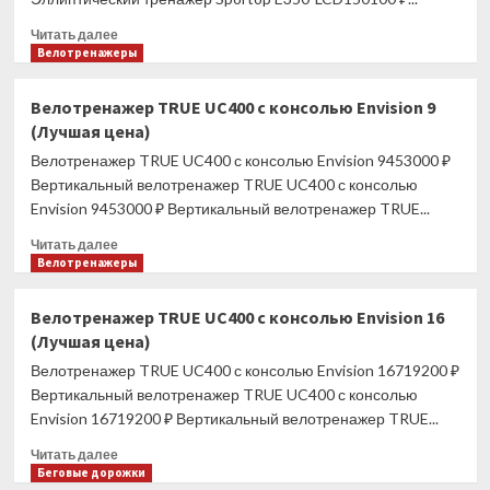
Прочитать
Читать далее
больше
Велотренажеры
о
Эллиптический
Велотренажер TRUE UC400 с консолью Envision 9
тренажер
(Лучшая цена)
Sportop
E350-
Велотренажер TRUE UC400 с консолью Envision 9453000 ₽
LCD
Вертикальный велотренажер TRUE UC400 с консолью
(Лучшая
Envision 9453000 ₽ Вертикальный велотренажер TRUE...
цена)
Прочитать
Читать далее
больше
Велотренажеры
о
Велотренажер
Велотренажер TRUE UC400 с консолью Envision 16
TRUE
(Лучшая цена)
UC400
с
Велотренажер TRUE UC400 с консолью Envision 16719200 ₽
консолью
Вертикальный велотренажер TRUE UC400 с консолью
Envision
Envision 16719200 ₽ Вертикальный велотренажер TRUE...
9
(Лучшая
Прочитать
Читать далее
цена)
больше
Беговые дорожки