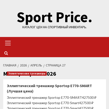
Перейти
Sport Price.
к
содержимому
КАТАЛОГ ЦЕН НА СПОРТИВНЫЙ ИНВЕНТАРЬ.
Основное
меню
ГЛАВНАЯ
2026
АПРЕЛЬ
СТРАНИЦА 27
Месяц:
Апрель 2026
Эллиптические тренажеры
Эллиптический тренажер Sportop E770-SMART
(Лучшая цена)
Эллиптический тренажер Sportop E770-SMART427500 ₽
Эллиптический тренажер Sportop E770-Smart427500 ₽
Эллиптический тренажер Sportop E770-Smart427500 ₽