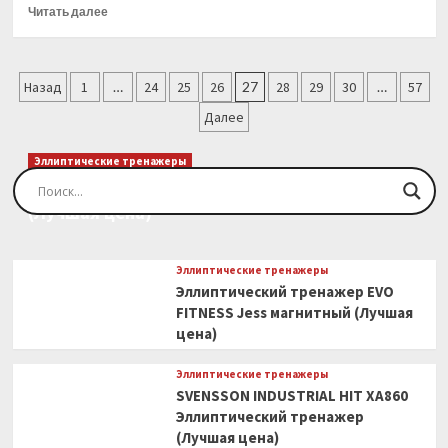
КГ,
Прочитать
Читать далее
ПОСАДОЧНЫЙ
больше
ДИАМЕТР
о
26
Гантель
Пагинация
ММ
UNIX
Назад
1
…
24
25
26
27
28
29
30
…
57
(Лучшая
Fit
записей
Далее
цена)
PRO
круглая
обрезиненная
Эллиптические тренажеры
50
Эллиптический тренажер EVO FITNESS Orion
кг
(Лучшая цена)
(Лучшая
цена)
Эллиптические тренажеры
Эллиптический тренажер EVO
FITNESS Jess магнитный (Лучшая
цена)
Эллиптические тренажеры
SVENSSON INDUSTRIAL HIT XA860
Эллиптический тренажер
(Лучшая цена)