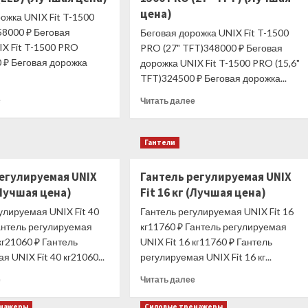
цена)
ожка UNIX Fit T-1500
58000 ₽ Беговая
Беговая дорожка UNIX Fit T-1500
IX Fit T-1500 PRO
PRO (27" TFT)348000 ₽ Беговая
 ₽ Беговая дорожка
дорожка UNIX Fit T-1500 PRO (15,6"
TFT)324500 ₽ Беговая дорожка...
Прочитать
Прочитать
е
Читать далее
больше
больше
о
о
Беговая
Беговая
Гантели
дорожка
дорожка
UNIX
UNIX
регулируемая UNIX
Гантель регулируемая UNIX
Fit
Fit
T-
 (Лучшая цена)
Fit 16 кг (Лучшая цена)
T-
1500
1500
улируемая UNIX Fit 40
Гантель регулируемая UNIX Fit 16
PRO
PRO
антель регулируемая
кг11760 ₽ Гантель регулируемая
(LED)
(27"
 кг21060 ₽ Гантель
UNIX Fit 16 кг11760 ₽ Гантель
(Лучшая
TFT)
цена)
(Лучшая
я UNIX Fit 40 кг21060...
регулируемая UNIX Fit 16 кг...
цена)
Прочитать
Прочитать
е
Читать далее
больше
больше
о
о
енажеры
Силовые тренажеры