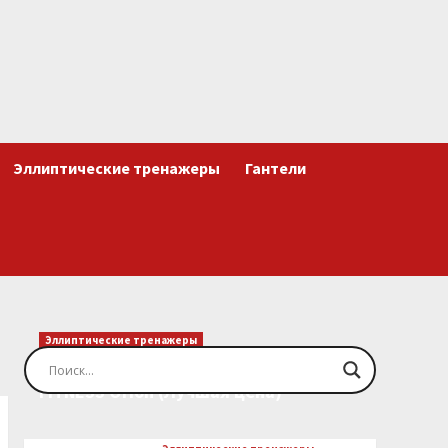
Эллиптические тренажеры
Гантели
Эллиптические тренажеры
Эллиптический тренажер EVO
FITNESS Orion (Лучшая цена)