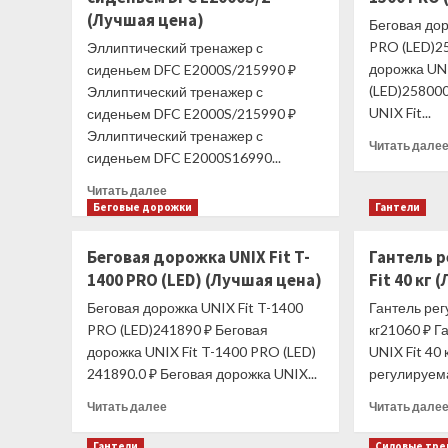
(Лучшая цена)
Беговая дор
PRO (LED)2
Эллиптический тренажер с
дорожка UN
сиденьем DFC E2000S/215990 ₽
(LED)258000
Эллиптический тренажер с
UNIX Fit...
сиденьем DFC E2000S/215990 ₽
Эллиптический тренажер с
Читать дале
сиденьем DFC E2000S16990...
Прочитать
Читать далее
больше
Беговые дорожки
Гантели
о
Эллиптический
Беговая дорожка UNIX Fit T-
Гантель 
тренажер
1400 PRO (LED) (Лучшая цена)
Fit 40 кг
с
сиденьем
Беговая дорожка UNIX Fit T-1400
Гантель рег
DFC
PRO (LED)241890 ₽ Беговая
кг21060 ₽ Г
E2000S/2
дорожка UNIX Fit T-1400 PRO (LED)
UNIX Fit 40
(Лучшая
241890.0 ₽ Беговая дорожка UNIX...
регулируема
цена)
Прочитать
Читать далее
Читать дале
больше
о
Гантели
Силовые тр