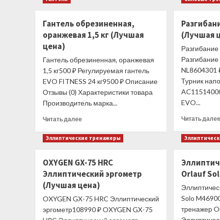
Беговая
дорожка
Гантель обрезиненная,
Разгибан
UNIX
оранжевая 1,5 кг (Лучшая
(Лучшая 
Fit
T-
цена)
Разгибание
1400
Разгибание
Гантель обрезиненная, оранжевая
PRO
NL8604301 
1,5 кг500 ₽ Регулируемая гантель
(LED)
Турник нап
EVO FITNESS 24 кг9500 ₽ Описание
(Лучшая
цена)
AC11514000
Отзывы (0) Характеристики товара
EVO...
Производитель марка...
Прочитать
Читать дале
Читать далее
больше
о
Эллиптические тренажеры
Эллиптичес
Гантель
обрезиненная,
OXYGEN GX-75 HRC
Эллиптич
оранжевая
Эллиптический эргометр
Orlauf So
1,5
кг
(Лучшая цена)
Эллиптичес
(Лучшая
Solo M4690
OXYGEN GX-75 HRC Эллиптический
цена)
тренажер Or
эргометр108990 ₽ OXYGEN GX-75
Эллиптичес