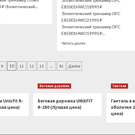
Эллиптический тренажер DFC
 ₽ Эллиптический...
E85001HWO18990 ₽
Эллиптический тренажер DFC
Прочитать
е
E85001HWO21990 ₽
больше
Эллиптический тренажер DFC
о
Эллиптический
E85001HWO19990 ₽...
тренажер
Прочитать
Читать далее
Orlauf
больше
Solo
о
M
Эллиптический
(Лучшая
тренажер
9
10
11
12
13
…
81
Далее
цена)
DFC
E85001HWO
(Лучшая
Беговые дорожки
Гантели
цена)
 Unixfit R-
Беговая дорожка UNIXFIT
Гантель в 
шая цена)
R-280 (Лучшая цена)
оболочке 2
цена)