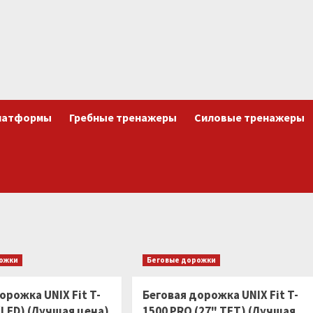
латформы
Гребные тренажеры
Силовые тренажеры
рожки
Беговые дорожки
орожка UNIX Fit T-
Беговая дорожка UNIX Fit T-
(LED) (Лучшая цена)
1500 PRO (27" TFT) (Лучшая