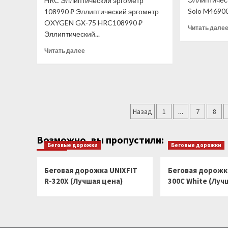
HRC Эллиптический эргометр
Solo M46900
108990 ₽ Эллиптический эргометр
OXYGEN GX-75 HRC108990 ₽
Читать дале
Эллиптический...
Прочитать
Читать далее
больше
о
OXYGEN
GX-
75
Пагинация
HRC
Назад
1
…
7
8
Эллиптический
записей
эргометр
(Лучшая
Возможно, вы пропустили:
Беговые дорожки
Беговые дорожки
цена)
Беговая дорожка UNIXFIT
Беговая дорожка
R-320X (Лучшая цена)
300C White (Луч