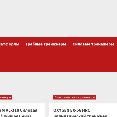
латформы
Гребные тренажеры
Силовые тренажеры
енажеры
Эллиптические тренажеры
YM AL-318 Силовая
OXYGEN EX-56 HRC
 (Лучшая цена)
Эллиптический тренажер