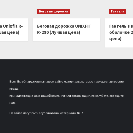
(Лучшая
46,5
цена)
кг
Беговые дорожки
Гантели
(Лучшая
цена)
 Unixfit R-
Беговая дорожка UNIXFIT
Гантель в 
шая цена)
R-280 (Лучшая цена)
оболочке 2
цена)
Если Вы обнаружили на нашем сайте материалы, которые нарушают авторские
права,
принадлежащие Вам, Вашей компании или организации, пожалуйста, сообщите
нам.
На сайте могут быть опубликованы материалы 18+!