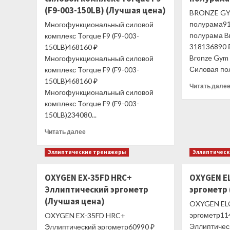
(F9-003-150LB) (Лучшая цена)
BRONZE GY
полурама91
Многофункциональный силовой
полурама B
комплекс Torque F9 (F9-003-
318136890 
150LB)468160 ₽
Bronze Gym
Многофункциональный силовой
Силовая пол
комплекс Torque F9 (F9-003-
150LB)468160 ₽
Читать дале
Многофункциональный силовой
комплекс Torque F9 (F9-003-
150LB)234080...
Прочитать
Читать далее
больше
о
Эллиптические тренажеры
Эллиптичес
Многофункциональный
силовой
OXYGEN EX-35FD HRC+
OXYGEN E
комплекс
Эллиптический эргометр
эргометр
Torque
F9
(Лучшая цена)
OXYGEN ELC
(F9-
эргометр11
OXYGEN EX-35FD HRC+
003-
Эллиптичес
Эллиптический эргометр60990 ₽
150LB)