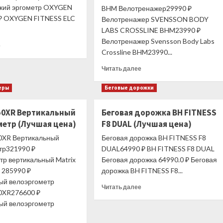
кий эргометр OXYGEN
BHM Велотренажер29990 ₽
₽ OXYGEN FITNESS ELC
Велотренажер SVENSSON BODY
LABS CROSSLINE BHM23990 ₽
Велотренажер Svensson Body Labs
Прочитать
е
Crossline BHM23990...
больше
о
Прочитать
Читать далее
OXYGEN
больше
ELC
о
еры
Беговые дорожки
Эллиптический
SVENSSON
эргометр
BODY
(Лучшая
50XR Вертикальный
Беговая дорожка BH FITNESS
LABS
цена)
метр (Лучшая цена)
F8 DUAL (Лучшая цена)
CROSSLINE
BHM
0XR Вертикальный
Беговая дорожка BH FITNESS F8
Велотренажер
тр321990 ₽
DUAL64990 ₽ BH FITNESS F8 DUAL
(Лучшая
тр вертикальный Matrix
Беговая дорожка 64990.0 ₽ Беговая
цена)
 285990 ₽
дорожка BH FITNESS F8...
ый велоэргометр
Прочитать
Читать далее
0XR276600 ₽
больше
ый велоэргометр
о
Беговая