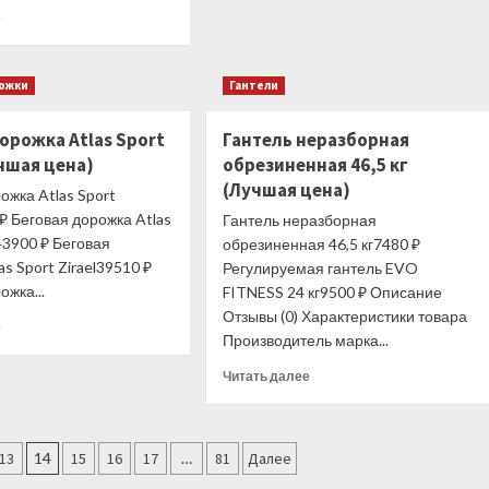
дорожка
Прочитать
е
BH
больше
FITNESS
о
F8
MATRIX
DUAL
рожки
Гантели
U50XR
(Лучшая
Вертикальный
цена)
орожка Atlas Sport
Гантель неразборная
велоэргометр
(Лучшая
учшая цена)
обрезиненная 46,5 кг
цена)
(Лучшая цена)
ожка Atlas Sport
 ₽ Беговая дорожка Atlas
Гантель неразборная
l43900 ₽ Беговая
обрезиненная 46,5 кг7480 ₽
as Sport Zirael39510 ₽
Регулируемая гантель EVO
ожка...
FITNESS 24 кг9500 ₽ Описание
Отзывы (0) Характеристики товара
Прочитать
е
Производитель марка...
больше
о
Прочитать
Читать далее
Беговая
больше
дорожка
о
Atlas
Гантель
Sport
неразборная
13
14
15
16
17
…
81
Далее
Zirael
обрезиненная