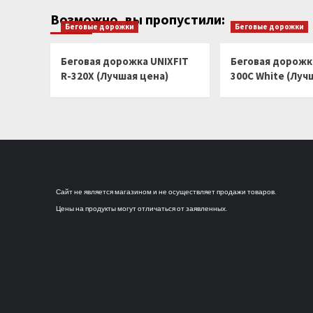
записей
(Лучшая
цена)
Возможно, вы пропустили:
Беговые дорожки
Беговые дорожки
Беговая дорожка UNIXFIT
Беговая дорожка
R-320X (Лучшая цена)
300C White (Луч
Сайт не является магазином и не осуществляет продажи товаров.
Цены на продукты могут отличаться от заявленных.