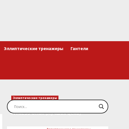
Эллиптические тренажеры
Гантели
Эллиптические тренажеры
Эллиптический тренажер EVO
FITNESS Orion (Лучшая цена)