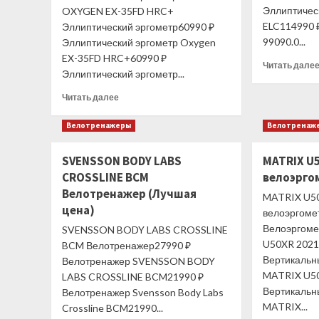
Эллиптичес
OXYGEN EX-35FD HRC+
(Лучшая
цена)
ELC114990 
Эллиптический эргометр60990 ₽
99090.0...
Эллиптический эргометр Oxygen
EX-35FD HRC+60990 ₽
Читать дале
Эллиптический эргометр...
Прочитать
Читать далее
больше
о
Велотренажеры
Велотренаж
OXYGEN
EX-
SVENSSON BODY LABS
MATRIX U
35FD
CROSSLINE BCM
велоэрго
HRC+
Эллиптический
Велотренажер (Лучшая
MATRIX U5
эргометр
цена)
велоэргоме
(Лучшая
Велоэргоме
SVENSSON BODY LABS CROSSLINE
цена)
U50XR 2021
BCM Велотренажер27990 ₽
Вертикальн
Велотренажер SVENSSON BODY
MATRIX U5
LABS CROSSLINE BCM21990 ₽
Вертикальн
Велотренажер Svensson Body Labs
MATRIX...
Crossline BCM21990...