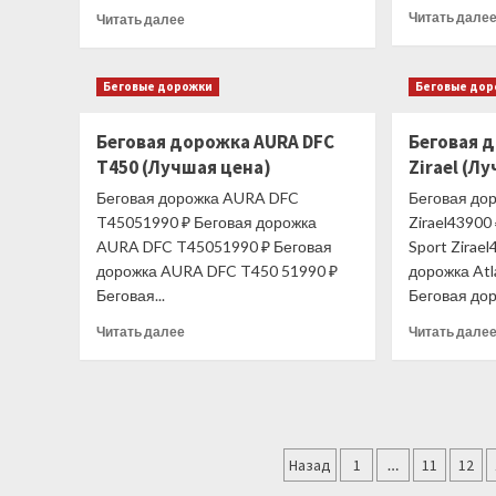
Прочитать
Читать дале
Читать далее
больше
о
SVENSSON
Беговые дорожки
Беговые до
BODY
LABS
Беговая дорожка AURA DFC
Беговая д
CROSSLINE
T450 (Лучшая цена)
BCM
Zirael (Л
Велотренажер
Беговая дорожка AURA DFC
Беговая дор
(Лучшая
T45051990 ₽ Беговая дорожка
Zirael43900
цена)
AURA DFC T45051990 ₽ Беговая
Sport Zirae
дорожка AURA DFC T450 51990 ₽
дорожка Atl
Беговая...
Беговая дор
Прочитать
Читать далее
Читать дале
больше
о
Беговая
дорожка
AURA
Пагинация
DFC
Назад
1
…
11
12
T450