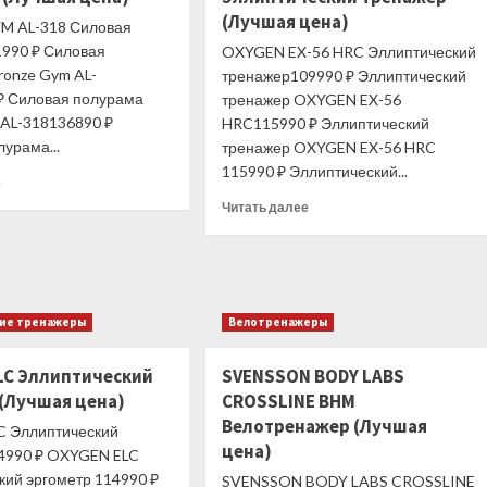
(Лучшая цена)
M AL-318 Силовая
990 ₽ Силовая
OXYGEN EX-56 HRC Эллиптический
ronze Gym AL-
тренажер109990 ₽ Эллиптический
₽ Силовая полурама
тренажер OXYGEN EX-56
 AL-318136890 ₽
HRC115990 ₽ Эллиптический
урама...
тренажер OXYGEN EX-56 HRC
115990 ₽ Эллиптический...
Прочитать
е
больше
Прочитать
Читать далее
о
больше
BRONZE
о
GYM
OXYGEN
AL-
EX-
318
56
кие тренажеры
Велотренажеры
Силовая
HRC
полурама
Эллиптический
(Лучшая
тренажер
LC Эллиптический
SVENSSON BODY LABS
цена)
(Лучшая
 (Лучшая цена)
CROSSLINE BHM
цена)
Велотренажер (Лучшая
 Эллиптический
цена)
4990 ₽ OXYGEN ELC
кий эргометр 114990 ₽
SVENSSON BODY LABS CROSSLINE