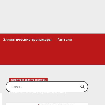
Эллиптические тренажеры
Гантели
Эллиптические тренажеры
Эллиптический тренажер EVO
FITNESS Orion (Лучшая цена)