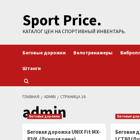
Перейти
Sport Price.
к
содержимому
КАТАЛОГ ЦЕН НА СПОРТИВНЫЙ ИНВЕНТАРЬ.
Беговые дорожки
Велотренажеры
Виброп
Штанги
ГЛАВНАЯ
ADMIN
СТРАНИЦА 16
admin
Беговые дорожки
Беговые до
Беговая дорожка UNIX Fit MX-
Беговая 
830L (Лучшая цена)
LCT80 (Л