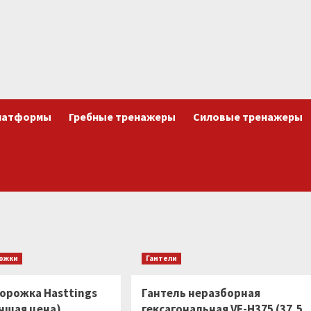
латформы
Гребные тренажеры
Силовые тренажеры
рожки
Гантели
дорожка Hasttings
Гантель неразборная
учшая цена)
гексагональная VF-H375 (37,5