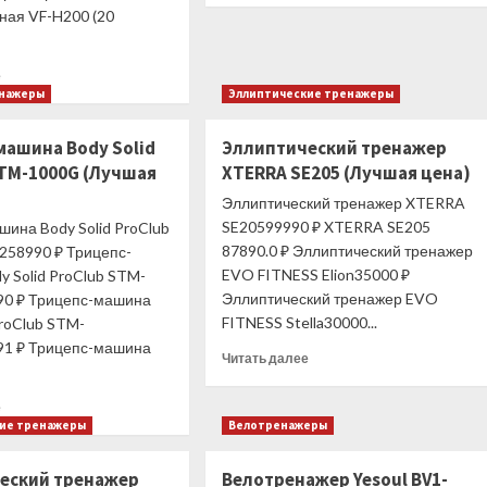
ная VF-H200 (20
о
Тяга
сверху
Прочитать
е
BRONZE
больше
енажеры
Эллиптические тренажеры
GYM
о
NEO
Гантель
35
машина Body Solid
Эллиптический тренажер
неразборная
(Лучшая
STM-1000G (Лучшая
XTERRA SE205 (Лучшая цена)
гексагональная
цена)
VF-
Эллиптический тренажер XTERRA
H200
SE20599990 ₽ XTERRA SE205
ина Body Solid ProClub
(20
87890.0 ₽ Эллиптический тренажер
58990 ₽ Трицепс-
кг)
EVO FITNESS Elion35000 ₽
 Solid ProClub STM-
(Лучшая
Эллиптический тренажер EVO
0 ₽ Трицепс-машина
цена)
FITNESS Stella30000...
ProClub STM-
1 ₽ Трицепс-машина
Прочитать
Читать далее
больше
о
Прочитать
е
Эллиптический
больше
кие тренажеры
Велотренажеры
тренажер
о
XTERRA
Трицепс-
еский тренажер
Велотренажер Yesoul BV1-
SE205
машина