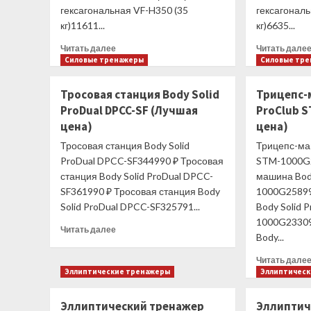
гексагональная VF-H350 (35
гексагональ
кг)11611...
кг)6635...
Прочитать
Читать далее
Читать дале
больше
Силовые тренажеры
Силовые тр
о
Гантель
Тросовая станция Body Solid
Трицепс-
неразборная
ProDual DPCC-SF (Лучшая
ProClub 
гексагональная
цена)
цена)
VF-
H350
Тросовая станция Body Solid
Трицепс-маш
(35
ProDual DPCC-SF344990 ₽ Тросовая
STM-1000G2
кг)
станция Body Solid ProDual DPCC-
машина Body
(Лучшая
SF361990 ₽ Тросовая станция Body
1000G25899
цена)
Solid ProDual DPCC-SF325791...
Body Solid 
1000G23309
Прочитать
Читать далее
Body...
больше
о
Читать дале
Тросовая
Эллиптические тренажеры
Эллиптичес
станция
Body
Эллиптический тренажер
Эллиптич
Solid