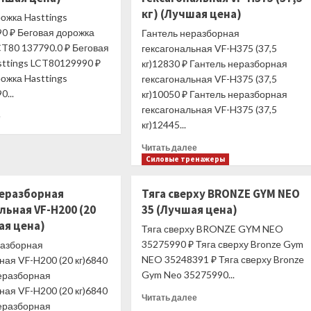
кг) (Лучшая цена)
ожка Hasttings
0 ₽ Беговая дорожка
Гантель неразборная
CT80 137790.0 ₽ Беговая
гексагональная VF-H375 (37,5
sttings LCT80129990 ₽
кг)12830 ₽ Гантель неразборная
ожка Hasttings
гексагональная VF-H375 (37,5
...
кг)10050 ₽ Гантель неразборная
гексагональная VF-H375 (37,5
Прочитать
е
кг)12445...
больше
о
Прочитать
Читать далее
Беговая
больше
Силовые тренажеры
дорожка
о
Hasttings
Гантель
неразборная
Тяга сверху BRONZE GYM NEO
LCT80
неразборная
(Лучшая
льная VF-H200 (20
35 (Лучшая цена)
гексагональная
цена)
ая цена)
VF-
Тяга сверху BRONZE GYM NEO
H375
35275990 ₽ Тяга сверху Bronze Gym
разборная
(37,5
NEO 35248391 ₽ Тяга сверху Bronze
ная VF-H200 (20 кг)6840
кг)
Gym Neo 35275990...
неразборная
(Лучшая
ная VF-H200 (20 кг)6840
цена)
Прочитать
Читать далее
неразборная
больше