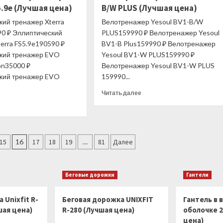
(Лучшая
5.9e (Лучшая цена)
B/W PLUS (Лучшая цена)
Body
цена)
Solid
кий тренажер Xterra
Велотренажер Yesoul BV1-B/W
ProClub
90 ₽ Эллиптический
PLUS159990 ₽ Велотренажер Yesoul
STM-
erra FS5.9e190590 ₽
BV1-B Plus159990 ₽ Велотренажер
1000G
кий тренажер EVO
Yesoul BV1-W PLUS159990 ₽
(Лучшая
on35000 ₽
Велотренажер Yesoul BV1-W PLUS
цена)
кий тренажер EVO
159990...
Прочитать
Читать далее
больше
Прочитать
е
о
больше
Велотренажер
о
Yesoul
Эллиптический
BV1-
тренажер
15
16
17
18
19
…
81
Далее
B/W
Xterra
PLUS
FS5.9e
(Лучшая
(Лучшая
Беговые дорожки
Гантели
цена)
цена)
 Unixfit R-
Беговая дорожка UNIXFIT
Гантель в 
шая цена)
R-280 (Лучшая цена)
оболочке 2
цена)