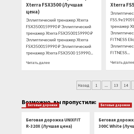
Xterra FSX3500 (Лучшая
ProDual
Xterra FS
DPCC-
цена)
Эллиптичес
SF
FS5.9e1905
Эллиптический тренажер Xterra
(Лучшая
тренажер Xt
FSX3500159990 ₽ Эллиптический
цена)
Эллиптичес
тренажер Xterra FSX3500159990 ₽
FITNESS Eli
Эллиптический тренажер Xterra
Эллиптичес
FSX3500159990 ₽ Эллиптический
FITNESS...
тренажер Xterra FSX3500 159990...
Прочитать
Читать дале
Читать далее
больше
о
Эллиптический
Пагинация
тренажер
Назад
1
…
13
14
Xterra
записей
FSX3500
Возможно, вы пропустили:
(Лучшая
Беговые дорожки
Беговые дорожки
цена)
Беговая дорожка UNIXFIT
Беговая дорожка
R-320X (Лучшая цена)
300C White (Луч