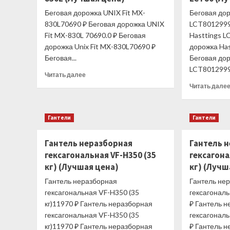
Беговая дорожка UNIX Fit MX-
Беговая дор
830L70690 ₽ Беговая дорожка UNIX
LCT8012999
Fit MX-830L 70690.0 ₽ Беговая
Hasttings L
дорожка Unix Fit MX-830L70690 ₽
дорожка Ha
Беговая...
Беговая дор
LCT80129990
Прочитать
Читать далее
больше
Читать дале
о
Беговая
дорожка
Гантели
Гантели
UNIX
Fit
Гантель неразборная
MX-
Гантель 
830L
гексагональная VF-H350 (35
гексагона
(Лучшая
кг) (Лучшая цена)
кг) (Лучш
цена)
Гантель неразборная
Гантель не
гексагональная VF-H350 (35
гексагональ
кг)11970 ₽ Гантель неразборная
₽ Гантель 
гексагональная VF-H350 (35
гексагональ
кг)11970 ₽ Гантель неразборная
₽ Гантель 