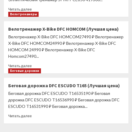
цена)
Прочитать
Читать далее
больше
Велотренажеры
о
Эллиптический
Велотренажер X-Bike DFC HOMCOM (Лучшая цена)
тренажер
Велотренажер X-Bike DFC HOMCOM27490 ₽ Велотренажер
SPIRIT
CE850
X-Bike DFC HOMCOM24990 ₽ Велотренажер X-Bike DFC
(Лучшая
HOMCOM 24990 ₽ Велотренажер X-Bike DFC
цена)
Homcom27490...
Прочитать
Читать далее
больше
Беговые дорожки
о
Велотренажер
Беговая дорожка DFC ESCUDO T165 (Лучшая цена)
X-
Беговая дорожка DFC ESCUDO T16535190 ₽ Беговая
Bike
DFC
дорожка DFC ESCUDO T16536990 ₽ Беговая дорожка DFC
HOMCOM
ESCUDO T16531990 ₽ Беговая дорожка...
(Лучшая
Прочитать
цена)
Читать далее
больше
о
Беговая