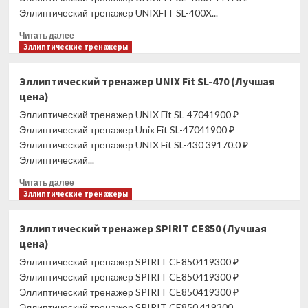
горизонтальный
Эллиптический тренажер UNIXFIT SL-400X...
(UC-
6716)
Прочитать
Читать далее
(Лучшая
больше
Эллиптические тренажеры
цена)
о
Эллиптический
Эллиптический тренажер UNIX Fit SL-470 (Лучшая
тренажер
цена)
UNIXFIT
SL-
Эллиптический тренажер UNIX Fit SL-47041900 ₽
400X
Эллиптический тренажер Unix Fit SL-47041900 ₽
(Лучшая
Эллиптический тренажер UNIX Fit SL-430 39170.0 ₽
цена)
Эллиптический...
Прочитать
Читать далее
больше
Эллиптические тренажеры
о
Эллиптический
Эллиптический тренажер SPIRIT CE850 (Лучшая
тренажер
цена)
UNIX
Fit
Эллиптический тренажер SPIRIT CE850419300 ₽
SL-
Эллиптический тренажер SPIRIT CE850419300 ₽
470
Эллиптический тренажер SPIRIT CE850419300 ₽
(Лучшая
Эллиптический тренажер SPIRIT CE850 419300...