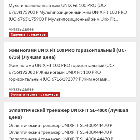
ТРЕНИРОВОЧНЫЙ
Мультипозиционный жим UNIX Fit 100 PRO (UC-
ОБРЕЗИНЕННЫЙ
6763)175900 ₽ Мультипозиционный жим UNIX Fit 100 PRO
5
(UC-6763)175900 ₽ Мультипозиционный жим Unix Fit...
КГ,
ПОСАДОЧНЫЙ
Прочитать
Читать далее
ДИАМЕТР
больше
Силовые тренажеры
51
о
ММ
Мультипозиционный
Жим ногами UNIX Fit 100 PRO горизонтальный (UC-
(Лучшая
жим
6716) (Лучшая цена)
цена)
UNIX
Fit
Жим ногами UNIX Fit 100 PRO горизонтальный (UC-
100
6716)192380 ₽ Жим ногами UNIX Fit 100 PRO
PRO
горизонтальный (UC-6716)192379 ₽ Жим ногами...
(UC-
6763)
Прочитать
Читать далее
(Лучшая
больше
Эллиптические тренажеры
цена)
о
Жим
Эллиптический тренажер UNIXFIT SL-400X (Лучшая
ногами
цена)
UNIX
Fit
Эллиптический тренажер UNIXFIT SL-400X44470 ₽
100
Эллиптический тренажер UNIXFIT SL-400X44470 ₽
PRO
Эллиптический тренажер UNIXFIT SL-400X 44470 ₽