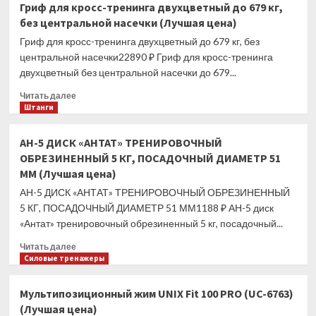
Гриф для кросс-тренинга двухцветный до 679 кг,
для
без центральной насечки (Лучшая цена)
пауэрлифтинга
олимпийский
Гриф для кросс-тренинга двухцветный до 679 кг, без
(Лучшая
центральной насечки22890 ₽ Гриф для кросс-тренинга
цена)
двухцветный без центральной насечки до 679...
Прочитать
Читать далее
больше
Штанги
о
Гриф
АН-5 ДИСК «АНТАТ» ТРЕНИРОВОЧНЫЙ
для
ОБРЕЗИНЕННЫЙ 5 КГ, ПОСАДОЧНЫЙ ДИАМЕТР 51
кросс-
ММ (Лучшая цена)
тренинга
двухцветный
АН-5 ДИСК «АНТАТ» ТРЕНИРОВОЧНЫЙ ОБРЕЗИНЕННЫЙ
до
5 КГ, ПОСАДОЧНЫЙ ДИАМЕТР 51 ММ1188 ₽ АН-5 диск
679
«Антат» тренировочный обрезиненный 5 кг, посадочный...
кг,
без
Прочитать
Читать далее
центральной
больше
Силовые тренажеры
насечки
о
(Лучшая
АН-5
Мультипозиционный жим UNIX Fit 100 PRO (UC-6763)
цена)
ДИСК
(Лучшая цена)
«АНТАТ»