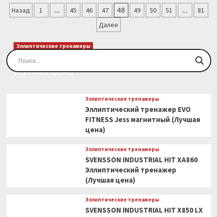
Пагинация
дорожка
Назад
1
…
45
46
47
48
49
50
51
…
81
DFC
записей
Далее
ESCUDO
T165
(Лучшая
Эллиптические тренажеры
цена)
Эллиптический тренажер EVO FITNESS Orion
(Лучшая цена)
Эллиптические тренажеры
Эллиптический тренажер EVO
FITNESS Jess магнитный (Лучшая
цена)
Эллиптические тренажеры
SVENSSON INDUSTRIAL HIT XA860
Эллиптический тренажер
(Лучшая цена)
Эллиптические тренажеры
SVENSSON INDUSTRIAL HIT X850 LX