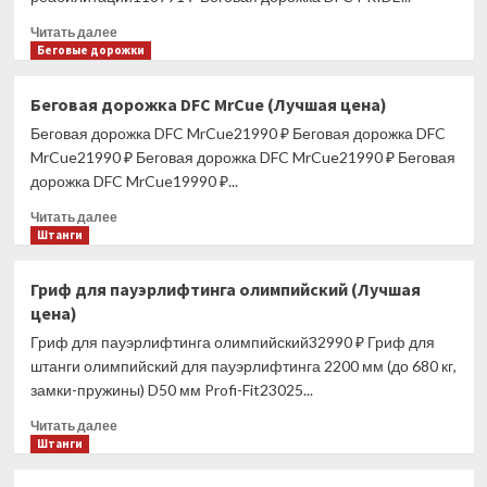
Прочитать
Читать далее
больше
Беговые дорожки
о
Беговая
Беговая дорожка DFC MrCue (Лучшая цена)
дорожка
Беговая дорожка DFC MrCue21990 ₽ Беговая дорожка DFC
DFC
PRIDE
MrCue21990 ₽ Беговая дорожка DFC MrCue21990 ₽ Беговая
PRO
дорожка DFC MrCue19990 ₽...
для
Прочитать
реабилитации
Читать далее
больше
Штанги
(Лучшая
о
цена)
Беговая
Гриф для пауэрлифтинга олимпийский (Лучшая
дорожка
цена)
DFC
MrCue
Гриф для пауэрлифтинга олимпийский32990 ₽ Гриф для
(Лучшая
штанги олимпийский для пауэрлифтинга 2200 мм (до 680 кг,
цена)
замки-пружины) D50 мм Profi-Fit23025...
Прочитать
Читать далее
больше
Штанги
о
Гриф