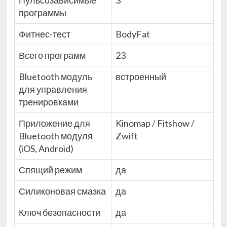
Пульсозависимые
3
программы
Фитнес-тест
BodyFat
Всего программ
23
Bluetooth модуль
встроенный
для управления
тренировками
Приложение для
Kinomap / Fitshow /
Bluetooth модуля
Zwift
(iOS, Android)
Спящий режим
да
Силиконовая смазка
да
Ключ безопасности
да