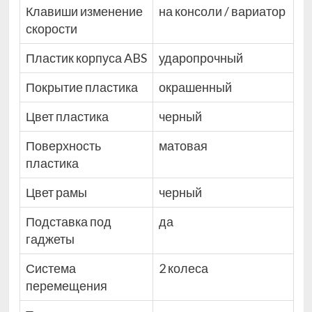
Клавиши изменение
на консоли / вариатор
скорости
Пластик корпуса ABS
ударопрочный
Покрытие пластика
окрашенный
Цвет пластика
черный
Поверхность
матовая
пластика
Цвет рамы
черный
Подставка под
да
гаджеты
Система
2 колеса
перемещения