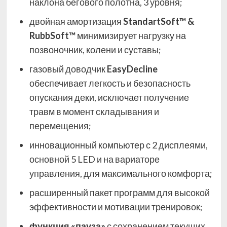
наклона бегового полотна, 3 уровня;
двойная амортизация
StandartSoft™ &
RubbSoft™
минимизирует нагрузку на
позвоночник, колени и суставы;
газовый доводчик
EasyDecline
обеспечивает легкость и безопасность
опускания деки, исключает получение
травм в момент складывания и
перемещения;
инновационный компьютер с 2 дисплеями,
основной 5 LED и на вариаторе
управления, для максимального комфорта;
расширенный пакет программ для высокой
эффективности и мотивации тренировок;
функция «пауза»
с сохранением текущих