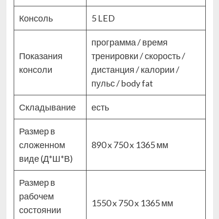
Консоль
5 LED
программа / время
Показания
тренировки / скорость /
консоли
дистанция / калории /
пульс / body fat
Складывание
есть
Размер в
сложенном
890 x 750 x 1365 мм
виде (Д*Ш*В)
Размер в
рабочем
1550 x 750 x 1365 мм
состоянии