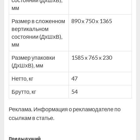
состоянии (ДхШхВ),
мм
Размер в сложенном
890 x 750 x 1365
вертикальном
состоянии (ДхШхВ),
мм
Размер упаковки
1585 x 765 x 230
(ДхШхВ), мм
Нетто, кг
47
Брутто, кг
54
Реклама. Информация о рекламодателе по
ссылкам в статье.
Навигация
Предыдущий