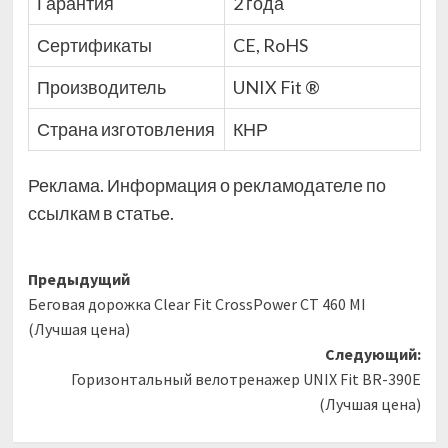
Гарантия
2 года
Сертификаты
CE, RoHS
Производитель
UNIX Fit ®
Страна изготовления
КНР
Реклама. Информация о рекламодателе по
ссылкам в статье.
Навигация
Предыдущий
Беговая дорожка Clear Fit CrossPower CT 460 MI
записи
(Лучшая цена)
Следующий:
Горизонтальный велотренажер UNIX Fit BR-390Е
(Лучшая цена)