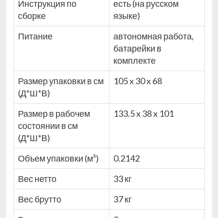
Инструкция по
есть (на русском
сборке
языке)
Питание
автономная работа,
батарейки в
комплекте
Размер упаковки в см
105 x 30 x 68
(Д*Ш*В)
Размер в рабочем
133.5 x 38 x 101
состоянии в см
(Д*Ш*В)
Объем упаковки (м³)
0.2142
Вес нетто
33 кг
Вес брутто
37 кг