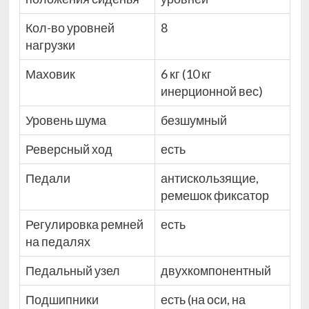
Кол-во уровней
8
нагрузки
Маховик
6 кг (10 кг
инерционной вес)
Уровень шума
безшумный
Реверсный ход
есть
Педали
антискользящие,
ремешок фиксатор
Регулировка ремней
есть
на педалях
Педальный узел
двухкомпонентный
Подшипники
есть (на оси, на