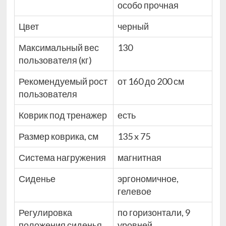
особо прочная
Цвет
черный
Максимальный вес
130
пользователя (кг)
Рекомендуемый рост
от 160 до 200 см
пользователя
Коврик под тренажер
есть
Размер коврика, см
135 x 75
Система нагружения
магнитная
Сиденье
эргономичное,
гелевое
Регулировка
по горизонтали, 9
положения сиденья
уровней