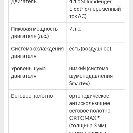
Двигатель
4 л.с Shlümdenger
Electric (переменный
ток AC)
Пиковая мощность
7 л.с.
двигателя (л.с.)
Система охлаждения
есть (воздушное)
двигателя
Уровень шума
низкий (система
двигателя
шумоподавления
Smartex)
Беговое полотно
ортопедическое
антискользящее
беговое полотно
ORTOMAX™
(толщина 3 мм)
коммерческого