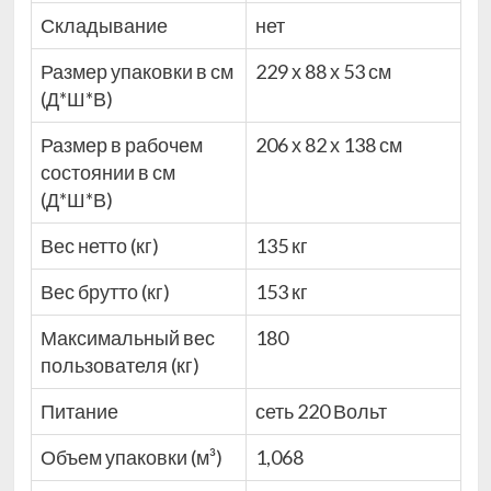
Складывание
нет
Размер упаковки в см
229 х 88 х 53 см
(Д*Ш*В)
Размер в рабочем
206 х 82 х 138 см
состоянии в см
(Д*Ш*В)
Вес нетто (кг)
135 кг
Вес брутто (кг)
153 кг
Максимальный вес
180
пользователя (кг)
Питание
сеть 220 Вольт
Объем упаковки (м³)
1,068