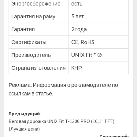
Энергосбережение
есть
Гарантия на раму
5 лет
Гарантия
2 года
Сертификаты
CE, RoHS
Производитель
UNIX Fit™ ®
Страна изготовления
КНР
Реклама. Информация о рекламодателе по
ссылкам в статье.
Навигация
Предыдущий
Беговая дорожка UNIX Fit T-1300 PRO (10,1" TFT)
записи
(Лучшая цена)
Следующий: