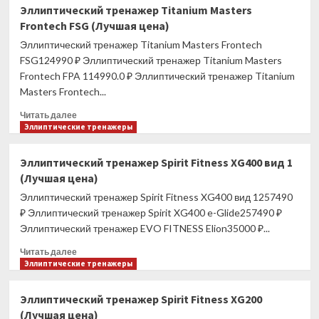
Эллиптический
Эллиптический тренажер Titanium Masters
тренажер
Frontech FSG (Лучшая цена)
Titanium
Masters
Эллиптический тренажер Titanium Masters Frontech
Orbitech
FSG124990 ₽ Эллиптический тренажер Titanium Masters
XCA
Frontech FPA 114990.0 ₽ Эллиптический тренажер Titanium
(Лучшая
Masters Frontech...
цена)
Прочитать
Читать далее
больше
Эллиптические тренажеры
о
Эллиптический
Эллиптический тренажер Spirit Fitness XG400 вид 1
тренажер
(Лучшая цена)
Titanium
Masters
Эллиптический тренажер Spirit Fitness XG400 вид 1257490
Frontech
₽ Эллиптический тренажер Spirit XG400 e-Glide257490 ₽
FSG
Эллиптический тренажер EVO FITNESS Elion35000 ₽...
(Лучшая
цена)
Прочитать
Читать далее
больше
Эллиптические тренажеры
о
Эллиптический
Эллиптический тренажер Spirit Fitness XG200
тренажер
(Лучшая цена)
Spirit