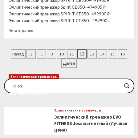
Эллиптический тренажер SPIRIT CE850+499900 ₽
EGLIDE
Эллиптический тренажер Spirit CE850+474905 ₽
(Лучшая
Эллиптический тренажер SPIRIT CE850+499900 ₽
цена)
Эллиптический тренажер SPIRIT CE850+ 499900...
Прочитать
Читать далее
больше
о
Эллиптический
Пагинация
тренажер
Назад
1
…
9
10
11
12
13
14
15
16
SPIRIT
записей
Далее
CE850+
(Лучшая
цена)
Эллиптические тренажеры
Эллиптический тренажер EVO FITNESS Orion
(Лучшая цена)
Эллиптические тренажеры
Эллиптический тренажер EVO
FITNESS Jess магнитный (Лучшая
цена)