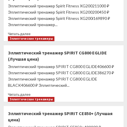
Fitness
Эллиптический тренажер Spirit Fitness XG200211000 ₽
XG400
Эллиптический тренажер Spirit Fitness XG200200450 ₽
вид
Эллиптический тренажер Spirit Fitness XG200i169890 ₽
1
Эллиптический тренажер...
(Лучшая
цена)
Прочитать
Читать далее
больше
Эллиптические тренажеры
о
Эллиптический
Эллиптический тренажер SPIRIT CG800 EGLIDE
тренажер
(Лучшая цена)
Spirit
Fitness
Эллиптический тренажер SPIRIT CG800 EGLIDE406600 ₽
XG200
Эллиптический тренажер SPIRIT CG800 EGLIDE386270 ₽
(Лучшая
Эллиптический тренажер SPIRIT CG800 EGLIDE
цена)
BLACK406600 ₽ Эллиптический...
Прочитать
Читать далее
больше
Эллиптические тренажеры
о
Эллиптический
Эллиптический тренажер SPIRIT CE850+ (Лучшая
тренажер
цена)
SPIRIT
CG800