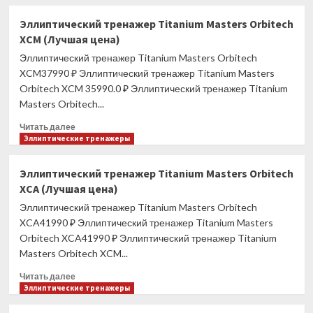
о
Эллиптический
Эллиптический тренажер Titanium Masters Orbitech
тренажер
XCM (Лучшая цена)
Titanium
Masters
Эллиптический тренажер Titanium Masters Orbitech
Orbitech
XCM37990 ₽ Эллиптический тренажер Titanium Masters
XFA
Orbitech XCM 35990.0 ₽ Эллиптический тренажер Titanium
(Лучшая
Masters Orbitech...
цена)
Прочитать
Читать далее
больше
Эллиптические тренажеры
о
Эллиптический
Эллиптический тренажер Titanium Masters Orbitech
тренажер
XCA (Лучшая цена)
Titanium
Masters
Эллиптический тренажер Titanium Masters Orbitech
Orbitech
XCA41990 ₽ Эллиптический тренажер Titanium Masters
XCM
Orbitech XCA41990 ₽ Эллиптический тренажер Titanium
(Лучшая
Masters Orbitech XCM...
цена)
Прочитать
Читать далее
больше
Эллиптические тренажеры
о