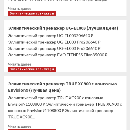
Прочитать
Читать далее
больше
Эллиптические тренажеры
о
Эллиптический
Эллиптический тренажер UG-EL003 (Лучшая цена)
тренажер
Эллиптический тренажер UG-EL003206640 ₽
UNIX
Fit
Эллиптический тренажер UG-EL003 Pro206640 ₽
E-
Эллиптический тренажер UG-EL003 Pro206640 ₽
1100
Эллиптический тренажер EVO FITNESS Elion35000 ₽...
PRO
(10,1"
Прочитать
Читать далее
TFT)
больше
Эллиптические тренажеры
(Лучшая
о
цена)
Эллиптический
Эллиптический тренажер TRUE XC900 c консолью
тренажер
Envision9 (Лучшая цена)
UG-
EL003
Эллиптический тренажер TRUE XC900 c консолью
(Лучшая
Envision91108800 ₽ Эллиптический тренажер TRUE XC900 c
цена)
консолью Envision91108800 ₽ Эллиптический тренажер
TRUE XC900...
Прочитать
Читать далее