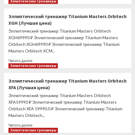
больше
Эллиптические тренажеры
о
Эллиптический
Эллиптический тренажер Titanium Masters Orbitech
тренажер
XGH (Лучшая цена)
TRUE
XC900
Эллиптический тренажер Titanium Masters Orbitech
c
XGH69990 ₽ Эллиптический тренажер Titanium Masters
консолью
Orbitech XGH69990 ₽ Эллиптический тренажер Titanium
Envision9
Masters Orbitech XCM...
(Лучшая
цена)
Прочитать
Читать далее
больше
Эллиптические тренажеры
о
Эллиптический
Эллиптический тренажер Titanium Masters Orbitech
тренажер
XFA (Лучшая цена)
Titanium
Masters
Эллиптический тренажер Titanium Masters Orbitech
Orbitech
XFA59990 ₽ Эллиптический тренажер Titanium Masters
XGH
Orbitech XFA 59990.0 ₽ Эллиптический тренажер Titanium
(Лучшая
Masters Orbitech...
цена)
Прочитать
Читать далее
больше
Эллиптические тренажеры