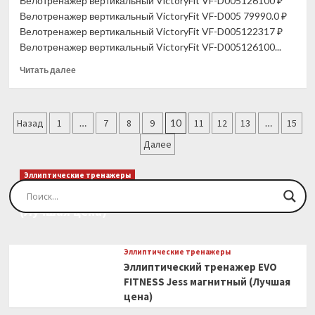
Велотренажер вертикальный VictoryFit VF-D005126100 ₽
(Лучшая
Велотренажер вертикальный VictoryFit VF-D005 79990.0 ₽
цена)
Велотренажер вертикальный VictoryFit VF-D005122317 ₽
Велотренажер вертикальный VictoryFit VF-D005126100...
Прочитать
Читать далее
больше
о
Велотренажер
Пагинация
вертикальный
Назад
1
…
7
8
9
10
11
12
13
…
15
VictoryFit
записей
Далее
VF-
D005
(Лучшая
Эллиптические тренажеры
цена)
Эллиптический тренажер EVO FITNESS Orion
(Лучшая цена)
Эллиптические тренажеры
Эллиптический тренажер EVO
FITNESS Jess магнитный (Лучшая
цена)