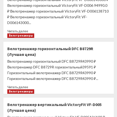
арт.
Велотренажер горизонтальный VictoryFit VF-D006 94990.0
PROB-
₽ Велотренажер горизонтальный VictoryFit VF-D006138710
108
₽ Велотренажер горизонтальный VictoryFit VF-
(Лучшая
D006143000...
цена)
Прочитать
Читать далее
больше
Велотренажеры
о
Велотренажер
Велотренажер горизонтальный DFC B8729R
горизонтальный
(Лучшая цена)
VictoryFit
VF-
Велотренажер горизонтальный DFC B8729R43990 ₽
D006
Велотренажер DFC B8729R горизонтальный39591 ₽
(Лучшая
Горизонтальный велотренажер DFC B8729R43990 ₽
цена)
Горизонтальный велотренажер DFC B8729R43990 ₽...
Прочитать
Читать далее
больше
Велотренажеры
о
Велотренажер
Велотренажер вертикальный VictoryFit VF-D005
горизонтальный
(Лучшая цена)
DFC
B8729R