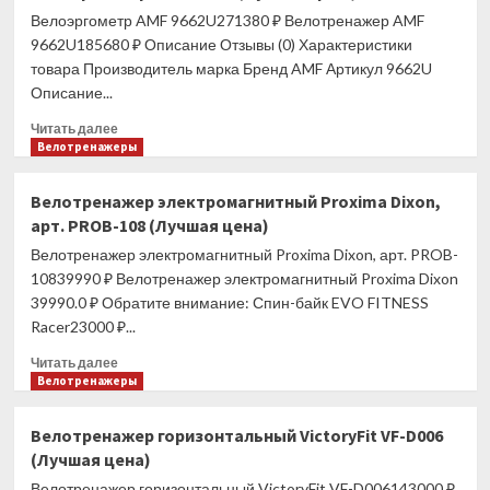
Велоэргометр AMF 9662U271380 ₽ Велотренажер AMF
SUN
FITTER
9662U185680 ₽ Описание Отзывы (0) Характеристики
PRO
товара Производитель марка Бренд AMF Артикул 9662U
(Лучшая
Описание...
цена)
Прочитать
Читать далее
больше
Велотренажеры
о
Велоэргометр
Велотренажер электромагнитный Proxima Dixon,
AMF
арт. PROB-108 (Лучшая цена)
9662U
(Лучшая
Велотренажер электромагнитный Proxima Dixon, арт. PROB-
цена)
10839990 ₽ Велотренажер электромагнитный Proxima Dixon
39990.0 ₽ Обратите внимание: Спин-байк EVO FITNESS
Racer23000 ₽...
Прочитать
Читать далее
больше
Велотренажеры
о
Велотренажер
Велотренажер горизонтальный VictoryFit VF-D006
электромагнитный
(Лучшая цена)
Proxima
Dixon,
Велотренажер горизонтальный VictoryFit VF-D006143000 ₽