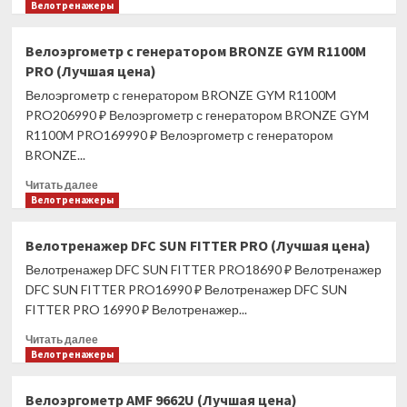
больше
Велотренажеры
о
Велоэргометр
Велоэргометр с генератором BRONZE GYM R1100M
с
PRO (Лучшая цена)
генератором
BRONZE
Велоэргометр с генератором BRONZE GYM R1100M
GYM
PRO206990 ₽ Велоэргометр с генератором BRONZE GYM
U1100M
R1100M PRO169990 ₽ Велоэргометр с генератором
PRO
BRONZE...
(Лучшая
цена)
Прочитать
Читать далее
больше
Велотренажеры
о
Велоэргометр
Велотренажер DFC SUN FITTER PRO (Лучшая цена)
с
Велотренажер DFC SUN FITTER PRO18690 ₽ Велотренажер
генератором
BRONZE
DFC SUN FITTER PRO16990 ₽ Велотренажер DFC SUN
GYM
FITTER PRO 16990 ₽ Велотренажер...
R1100M
Прочитать
PRO
Читать далее
больше
Велотренажеры
(Лучшая
о
цена)
Велотренажер
Велоэргометр AMF 9662U (Лучшая цена)
DFC