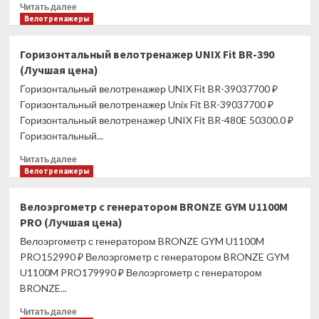
Прочитать
Читать далее
больше
Велотренажеры
о
Горизонтальный
Горизонтальный велотренажер UNIX Fit BR-390
велотренажер
(Лучшая цена)
UNIX
Fit
Горизонтальный велотренажер UNIX Fit BR-39037700 ₽
BR-
Горизонтальный велотренажер Unix Fit BR-39037700 ₽
390Е
Горизонтальный велотренажер UNIX Fit BR-480E 50300.0 ₽
(Лучшая
Горизонтальный...
цена)
Прочитать
Читать далее
больше
Велотренажеры
о
Горизонтальный
Велоэргометр с генератором BRONZE GYM U1100M
велотренажер
PRO (Лучшая цена)
UNIX
Fit
Велоэргометр с генератором BRONZE GYM U1100M
BR-
PRO152990 ₽ Велоэргометр с генератором BRONZE GYM
390
U1100M PRO179990 ₽ Велоэргометр с генератором
(Лучшая
BRONZE...
цена)
Прочитать
Читать далее