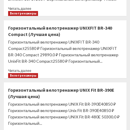
Прочитать
Читать далее
больше
Велотренажеры
о
Велотренажер
Горизонтальный велотренажер UNIXFIT BR-340
TRUE
Compact (Лучшая цена)
UC400
с
Горизонтальный велотренажер UNIXFIT BR-340
консолью
Compact25580 ₽ Горизонтальный велотренажер UNIXFIT
Envision
BR-340 Compact 29890.0 ₽ Горизонтальный велотренажер
16
UnixFit BR-340 Compact25580 ₽ Горизонтальный...
(Лучшая
цена)
Прочитать
Читать далее
больше
Велотренажеры
о
Горизонтальный
Горизонтальный велотренажер UNIX Fit BR-390Е
велотренажер
(Лучшая цена)
UNIXFIT
BR-
Горизонтальный велотренажер UNIX Fit BR-390Е40850 ₽
340
Горизонтальный велотренажер Unix Fit BR-390Е40850 ₽
Compact
Горизонтальный велотренажер UNIX Fit BR-480E 50300.0 ₽
(Лучшая
Горизонтальный...
цена)