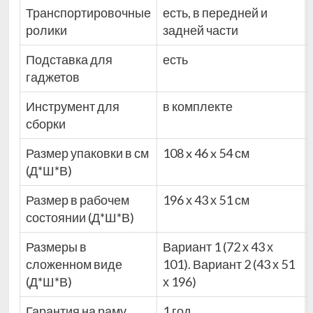
Транспортировочные
есть, в передней и
ролики
задней части
Подставка для
есть
гаджетов
Инструмент для
в комплекте
сборки
Размер упаковки в см
108 x 46 x 54 см
(Д*Ш*В)
Размер в рабочем
196 х 43 х 51 см
состоянии (Д*Ш*В)
Размеры в
Вариант 1 (72 х 43 х
сложенном виде
101). Вариант 2 (43 х 51
(Д*Ш*В)
х 196)
Гарантия на раму
1 год