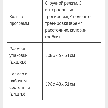
8: ручной режим, 3
интервальные
Кол-во
тренировки, 4 целевые
программ
тренировки (время,
расстояние, калории,
гребки)
Размеры
упаковки
108 x 46 x 54 см
(ДхШхВ)
Размер в
рабочем
196 х 43 х 51 см
состоянии
(Д*Ш*В)