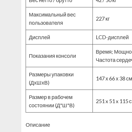
Вес нетто / брутто
42 / 50 кг
Максимальный вес
227 кг
пользователя
Дисплей
LCD-дисплей
Время; Мощнос
Показания консоли
Частота серд
Размеры упаковки
147 х 66 х 38 с
(ДхШхВ)
Размер в рабочем
251 x 51 x 115 
состоянии (Д*Ш*В)
Описание