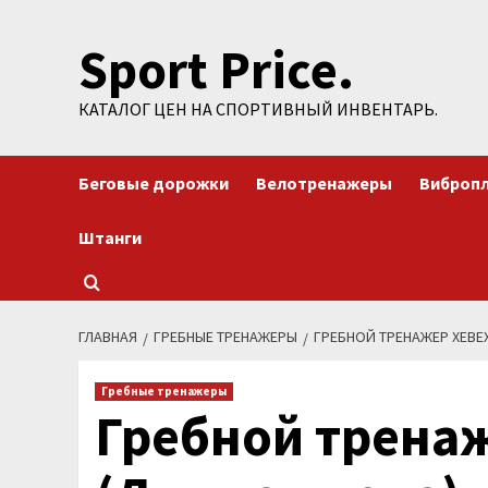
Перейти
Sport Price.
к
содержимому
КАТАЛОГ ЦЕН НА СПОРТИВНЫЙ ИНВЕНТАРЬ.
Беговые дорожки
Велотренажеры
Виброп
Штанги
ГЛАВНАЯ
ГРЕБНЫЕ ТРЕНАЖЕРЫ
ГРЕБНОЙ ТРЕНАЖЕР XEBEX
Гребные тренажеры
Гребной тренаж