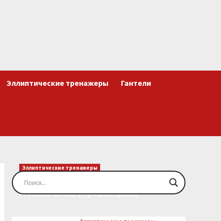
Эллиптические тренажеры
Гантели
Эллиптические тренажеры
Эллиптический тренажер EVO
FITNESS Orion (Лучшая цена)