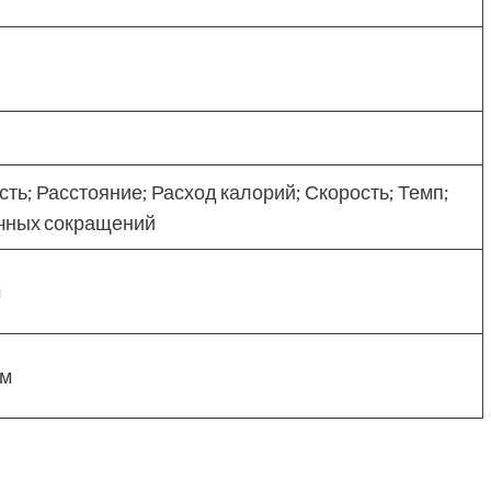
ть; Расстояние; Расход калорий; Скорость; Темп;
ечных сокращений
м
см