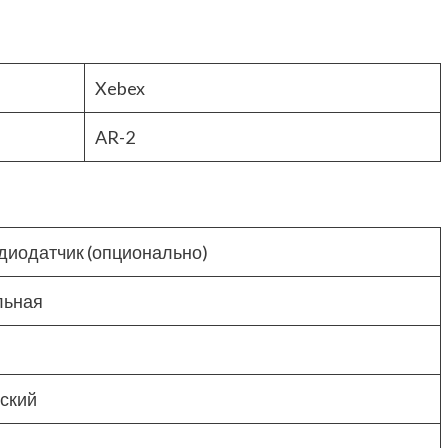
Xebex
AR-2
диодатчик (опционально)
льная
ский