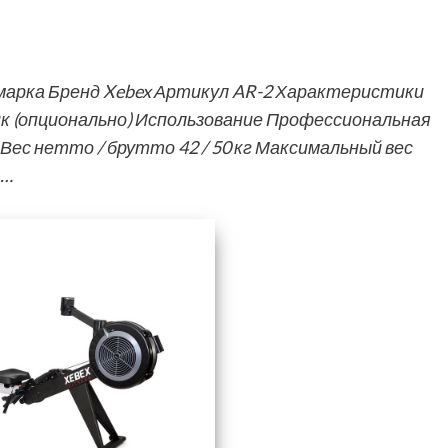
арка Бренд Xebex Артикул AR-2 Характеристики
к (опционально) Использование Профессиональная
ес нетто / брутто 42 / 50 кг Максимальный вес
й…