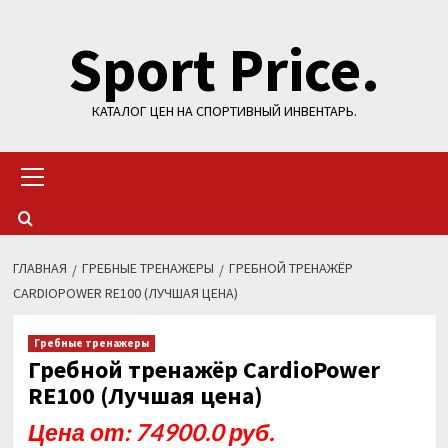
Перейти
Sport Price.
к
содержимому
КАТАЛОГ ЦЕН НА СПОРТИВНЫЙ ИНВЕНТАРЬ.
Основное
меню
ГЛАВНАЯ
ГРЕБНЫЕ ТРЕНАЖЕРЫ
ГРЕБНОЙ ТРЕНАЖЁР
CARDIOPOWER RE100 (ЛУЧШАЯ ЦЕНА)
Гребные тренажеры
Гребной тренажёр CardioPower
RE100 (Лучшая цена)
Цена от: 74900.0 руб.