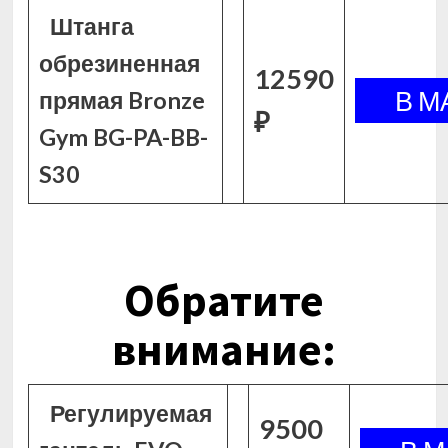
Штанга
обрезиненная
12590
прямая Bronze
₽
Gym BG-PA-BB-
S30
Обратите
внимание:
Регулируемая
9500