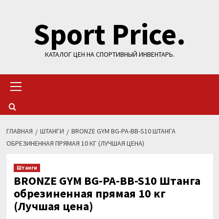
Перейти
Sport Price.
к
содержимому
КАТАЛОГ ЦЕН НА СПОРТИВНЫЙ ИНВЕНТАРЬ.
Основное
меню
ГЛАВНАЯ
ШТАНГИ
BRONZE GYM BG-PA-BB-S10 ШТАНГА
ОБРЕЗИНЕННАЯ ПРЯМАЯ 10 КГ (ЛУЧШАЯ ЦЕНА)
Штанги
BRONZE GYM BG-PA-BB-S10 Штанга
обрезиненная прямая 10 кг
(Лучшая цена)