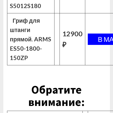
S5012S180
Гриф для
штанги
12900
прямой. ARMS
₽
ES50-1800-
150ZP
Обратите
внимание: