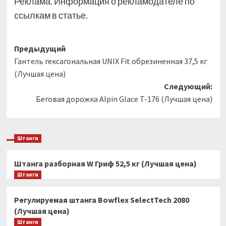
Реклама. Информация о рекламодателе по
ссылкам в статье.
Навигация
Предыдущий
Гантель гексагональная UNIX Fit обрезиненная 37,5 кг
записи
(Лучшая цена)
Следующий:
Беговая дорожка Alpin Glace T-176 (Лучшая цена)
Штанги
Штанга разборная W Гриф 52,5 кг (Лучшая цена)
Штанги
Регулируемая штанга Bowflex SelectTech 2080
(Лучшая цена)
Штанги