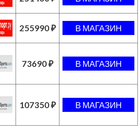
255990 ₽
73690 ₽
107350 ₽