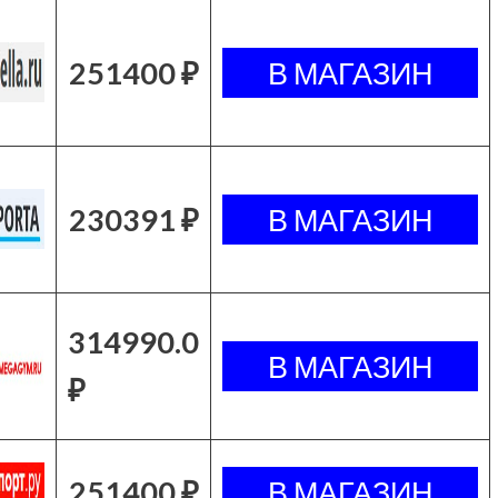
251400 ₽
230391 ₽
314990.0
₽
251400 ₽