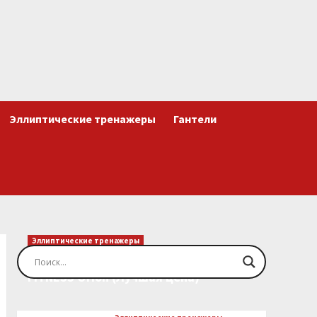
Эллиптические тренажеры
Гантели
Эллиптические тренажеры
Эллиптический тренажер EVO
FITNESS Orion (Лучшая цена)