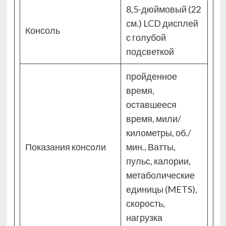
8,5-дюймовый (22
см.) LCD дисплей
Консоль
с голубой
подсветкой
пройденное
время,
оставшееся
время, мили/
километры, об./
Показания консоли
мин., Ватты,
пульс, калории,
метаболические
единицы (METS),
скорость,
нагрузка