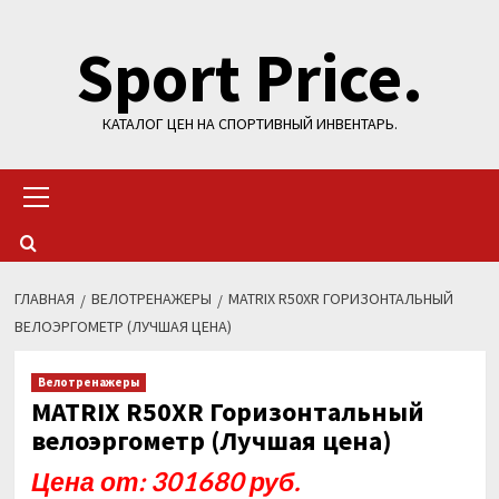
Перейти
Sport Price.
к
содержимому
КАТАЛОГ ЦЕН НА СПОРТИВНЫЙ ИНВЕНТАРЬ.
Основное
меню
ГЛАВНАЯ
ВЕЛОТРЕНАЖЕРЫ
MATRIX R50XR ГОРИЗОНТАЛЬНЫЙ
ВЕЛОЭРГОМЕТР (ЛУЧШАЯ ЦЕНА)
Велотренажеры
MATRIX R50XR Горизонтальный
велоэргометр (Лучшая цена)
Цена от: 301680 руб.