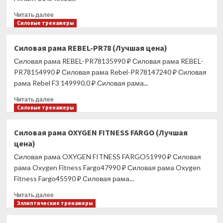
Dark
Storm
Прочитать
Читать далее
(Лучшая
больше
Силовые тренажеры
цена)
о
Набор
Силовая рама REBEL-PR78 (Лучшая цена)
гантелей
Силовая рама REBEL-PR78135990 ₽ Силовая рама REBEL-
+
гриф
PR78154990 ₽ Силовая рама Rebel-PR78147240 ₽ Силовая
для
рама Rebel F3 149990.0 ₽ Силовая рама...
штанги
Прочитать
30
Читать далее
больше
Силовые тренажеры
кг,
о
пластиковый
Силовая
кейс
Силовая рама OXYGEN FITNESS FARGO (Лучшая
рама
(Лучшая
цена)
REBEL-
цена)
PR78
Силовая рама OXYGEN FITNESS FARGO51990 ₽ Силовая
(Лучшая
рама Oxygen Fitness Fargo47990 ₽ Силовая рама Oxygen
цена)
Fitness Fargo45590 ₽ Силовая рама...
Прочитать
Читать далее
больше
Эллиптические тренажеры
о
Силовая