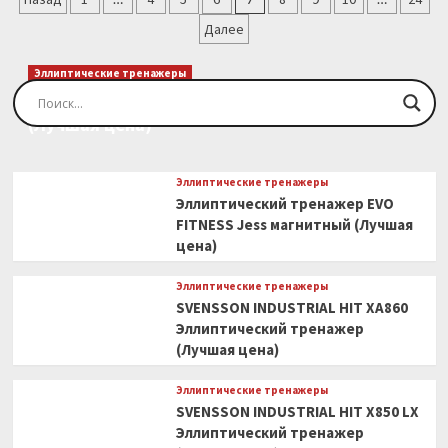
LABS
записей
Далее
FRONTLINE
RTA
Эллиптический
Эллиптические тренажеры
тренажер
Эллиптический тренажер EVO FITNESS Orion
(Лучшая
(Лучшая цена)
цена)
Эллиптические тренажеры
Эллиптический тренажер EVO
FITNESS Jess магнитный (Лучшая
цена)
Эллиптические тренажеры
SVENSSON INDUSTRIAL HIT XA860
Эллиптический тренажер
(Лучшая цена)
Эллиптические тренажеры
SVENSSON INDUSTRIAL HIT X850 LX
Эллиптический тренажер