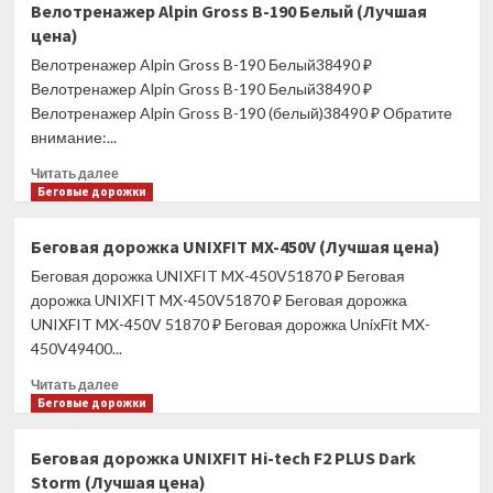
Велотренажер Alpin Gross B-190 Белый (Лучшая
Alpin
цена)
Gross
B-
Велотренажер Alpin Gross B-190 Белый38490 ₽
191
Велотренажер Alpin Gross B-190 Белый38490 ₽
(Лучшая
Велотренажер Alpin Gross B-190 (белый)38490 ₽ Обратите
цена)
внимание:...
Прочитать
Читать далее
больше
Беговые дорожки
о
Велотренажер
Беговая дорожка UNIXFIT MX-450V (Лучшая цена)
Alpin
Беговая дорожка UNIXFIT MX-450V51870 ₽ Беговая
Gross
B-
дорожка UNIXFIT MX-450V51870 ₽ Беговая дорожка
190
UNIXFIT MX-450V 51870 ₽ Беговая дорожка UnixFit MX-
Белый
450V49400...
(Лучшая
цена)
Прочитать
Читать далее
больше
Беговые дорожки
о
Беговая
Беговая дорожка UNIXFIT Hi-tech F2 PLUS Dark
дорожка
Storm (Лучшая цена)
UNIXFIT