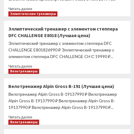
Прочитать
Читать далее
больше
Эллиптические тренажеры
о
Эллиптический
Эллиптический тренажер с элементом степпера
эргометр
DFC CHALLENGE E8018 (Лучшая цена)
Horizon
Andes
Эллиптический тренажер с элементом степпера DFC
3
CHALLENGE E801826990 ₽ Эллиптический тренажер с
NEW
элементом степпера DFC CHALLENGE CH С 19990 ₽...
(Лучшая
цена)
Прочитать
Читать далее
больше
Велотренажеры
о
Эллиптический
Велотренажер Alpin Gross B-191 (Лучшая цена)
тренажер
Велотренажер Alpin Gross B-19137990 ₽ Велотренажер
с
элементом
Alpin Gross B-19137990 ₽ Велотренажер Alpin Gross B-
степпера
19137990 ₽ Велотренажер Alpin Gross B-19137990 ₽...
DFC
Прочитать
CHALLENGE
Читать далее
больше
Велотренажеры
E8018
о
(Лучшая
Велотренажер
цена)