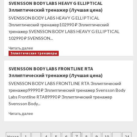
SVENSSON BODY LABS HEAVY G ELLIPTICAL
рама
Эллиптический тренажер (Лучшая цена)
OXYGEN
FITNESS
SVENSSON BODY LABS HEAVY G ELLIPTICAL
FARGO
Эллиптический тренажер102990 ₽ Эллиптический
(Лучшая
тренажер SVENSSON BODY LABS HEAVY G ELLIPTICAL
цена)
102990 ₽ SVENSSON...
Прочитать
Читать далее
больше
Эллиптические тренажеры
о
SVENSSON
SVENSSON BODY LABS FRONTLINE RTA
BODY
Эллиптический тренажер (Лучшая цена)
LABS
HEAVY
SVENSSON BODY LABS FRONTLINE RTA Эллиптический
G
тренажер99990 ₽ Эллиптический тренажер Svensson Body
ELLIPTICAL
Labs Frontline RTA89990 ₽ Эллиптический тренажер
Эллиптический
Svensson Body...
тренажер
(Лучшая
Прочитать
Читать далее
цена)
больше
о
SVENSSON
Пагинация
BODY
Назад
1
…
4
5
6
7
8
9
10
…
24