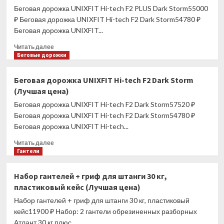
MX-
Беговая дорожка UNIXFIT Hi-tech F2 PLUS Dark Storm55000
450V
₽ Беговая дорожка UNIXFIT Hi-tech F2 Dark Storm54780 ₽
(Лучшая
Беговая дорожка UNIXFIT...
цена)
Прочитать
Читать далее
больше
Беговые дорожки
о
Беговая
Беговая дорожка UNIXFIT Hi-tech F2 Dark Storm
дорожка
(Лучшая цена)
UNIXFIT
Hi-
Беговая дорожка UNIXFIT Hi-tech F2 Dark Storm57520 ₽
tech
Беговая дорожка UNIXFIT Hi-tech F2 Dark Storm54780 ₽
F2
Беговая дорожка UNIXFIT Hi-tech...
PLUS
Dark
Прочитать
Читать далее
Storm
больше
Гантели
(Лучшая
о
цена)
Беговая
Набор гантелей + гриф для штанги 30 кг,
дорожка
пластиковый кейс (Лучшая цена)
UNIXFIT
Hi-
Набор гантелей + гриф для штанги 30 кг, пластиковый
tech
кейс11900 ₽ Набор: 2 гантели обрезиненных разборных
F2
Атлант 30 кг плюс...