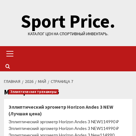
Перейти
Sport Price.
к
содержимому
КАТАЛОГ ЦЕН НА СПОРТИВНЫЙ ИНВЕНТАРЬ.
Основное
меню
ГЛАВНАЯ
2026
МАЙ
СТРАНИЦА 7
Месяц:
Май 2026
Эллиптические тренажеры
Эллиптический эргометр Horizon Andes 3 NEW
(Лучшая цена)
Эллиптический эргометр Horizon Andes 3 NEW114990 ₽
Эллиптический эргометр Horizon Andes 3 NEW114990 ₽
Эллиптический эргометр Horizon Andes 3 New114990...