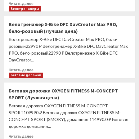
(Лучшая
Прочитать
Читать далее
цена)
больше
Велотренажеры
о
Велотренажер
Велотренажер X-Bike DFC DavCreator Max PRO,
X-
бело-розовый (Лучшая цена)
Bike
DFC
Велотренажер X-Bike DFC DavCreator Max PRO, бело-
DavCreator
розовый22990 ₽ Велотренажер X-Bike DFC DavCreator Max
Max,
PRO, бело-розовый22990 ₽ Велотренажер X-Bike DFC
бело-
DavCreator...
голубой
(Лучшая
Прочитать
Читать далее
цена)
больше
Беговые дорожки
о
Велотренажер
Беговая дорожка OXYGEN FITNESS M-CONCEPT
X-
SPORT (Лучшая цена)
Bike
DFC
Беговая дорожка OXYGEN FITNESS M-CONCEPT
DavCreator
SPORT109990 ₽ Беговая дорожка OXYGEN FITNESS M-
Max
CONCEPT SPORT (SMOKY), домашняя 114990.0 ₽ Беговая
PRO,
дорожка домашняя...
бело-
розовый
Прочитать
Читать далее