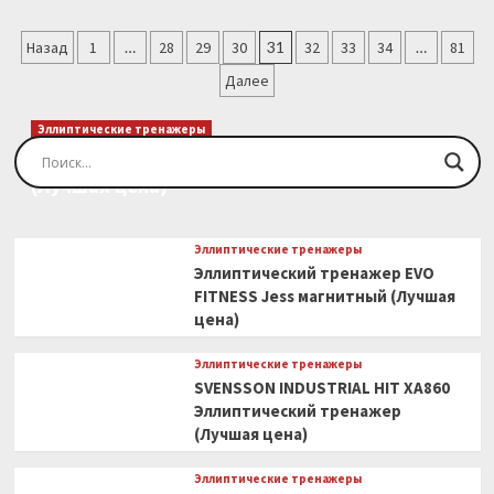
о
кг,
Диск
51
Пагинация
обрезиненный
Назад
1
мм
…
28
29
30
31
32
33
34
…
81
5
(Лучшая
записей
Далее
кг
цена)
26мм
(Лучшая
Эллиптические тренажеры
цена)
Эллиптический тренажер EVO FITNESS Orion
(Лучшая цена)
Эллиптические тренажеры
Эллиптический тренажер EVO
FITNESS Jess магнитный (Лучшая
цена)
Эллиптические тренажеры
SVENSSON INDUSTRIAL HIT XA860
Эллиптический тренажер
(Лучшая цена)
Эллиптические тренажеры