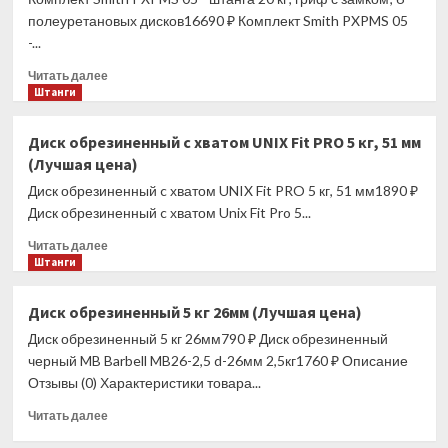
(Лучшая
полеуретановых дисков16690 ₽ Комплект Smith PXPMS 05
цена)
-...
Прочитать
Читать далее
больше
Штанги
о
Комплект
Диск обрезиненный c хватом UNIX Fit PRO 5 кг, 51 мм
Smith
(Лучшая цена)
PXPMS
05
Диск обрезиненный c хватом UNIX Fit PRO 5 кг, 51 мм1890 ₽
—
Диск обрезиненный c хватом Unix Fit Pro 5...
штанга
Прочитать
20
Читать далее
больше
Штанги
кг;
о
гриф
Диск
с
Диск обрезиненный 5 кг 26мм (Лучшая цена)
обрезиненный
замком;
Диск обрезиненный 5 кг 26мм790 ₽ Диск обрезиненный
c
6
хватом
полеуретановых
черный MB Barbell MB26-2,5 d-26мм 2,5кг1760 ₽ Описание
UNIX
дисков
Отзывы (0) Характеристики товара...
Fit
(Лучшая
Прочитать
PRO
цена)
Читать далее
больше
5