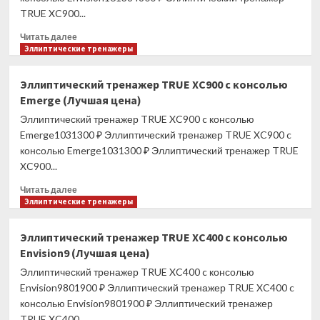
TRUE XC900...
Прочитать
Читать далее
больше
Эллиптические тренажеры
о
Эллиптический
Эллиптический тренажер TRUE XC900 c консолью
тренажер
Emerge (Лучшая цена)
TRUE
XC900
Эллиптический тренажер TRUE XC900 c консолью
c
Emerge1031300 ₽ Эллиптический тренажер TRUE XC900 c
консолью
консолью Emerge1031300 ₽ Эллиптический тренажер TRUE
Envision16
XC900...
(Лучшая
цена)
Прочитать
Читать далее
больше
Эллиптические тренажеры
о
Эллиптический
Эллиптический тренажер TRUE XC400 c консолью
тренажер
Envision9 (Лучшая цена)
TRUE
XC900
Эллиптический тренажер TRUE XC400 c консолью
c
Envision9801900 ₽ Эллиптический тренажер TRUE XC400 c
консолью
консолью Envision9801900 ₽ Эллиптический тренажер
Emerge
TRUE XC400...