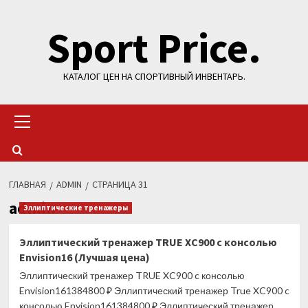
Перейти
Sport Price.
к
содержимому
КАТАЛОГ ЦЕН НА СПОРТИВНЫЙ ИНВЕНТАРЬ.
Основное
меню
ГЛАВНАЯ
ADMIN
СТРАНИЦА 31
admin
Эллиптические тренажеры
Эллиптический тренажер TRUE XC900 c консолью
Envision16 (Лучшая цена)
Эллиптический тренажер TRUE XC900 c консолью
Envision161384800 ₽ Эллиптический тренажер True XC900 c
консолью Envision161384800 ₽ Эллиптический тренажер