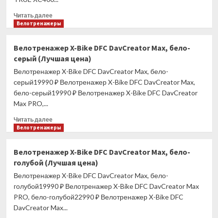
(Лучшая
цена)
Прочитать
Читать далее
больше
Велотренажеры
о
Эллиптический
Велотренажер X-Bike DFC DavCreator Max, бело-
тренажер
серый (Лучшая цена)
TRUE
XC400
Велотренажер X-Bike DFC DavCreator Max, бело-
c
серый19990 ₽ Велотренажер X-Bike DFC DavCreator Max,
консолью
бело-серый19990 ₽ Велотренажер X-Bike DFC DavCreator
Envision9
Max PRO,...
(Лучшая
цена)
Прочитать
Читать далее
больше
Велотренажеры
о
Велотренажер
Велотренажер X-Bike DFC DavCreator Max, бело-
X-
голубой (Лучшая цена)
Bike
DFC
Велотренажер X-Bike DFC DavCreator Max, бело-
DavCreator
голубой19990 ₽ Велотренажер X-Bike DFC DavCreator Max
Max,
PRO, бело-голубой22990 ₽ Велотренажер X-Bike DFC
бело-
DavCreator Max...
серый