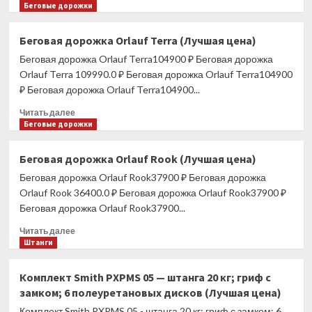
(Лучшая
больше
Беговые дорожки
цена)
о
Беговая
Беговая дорожка Orlauf Terra (Лучшая цена)
дорожка
Беговая дорожка Orlauf Terra104900 ₽ Беговая дорожка
OXYGEN
FITNESS
Orlauf Terra 109990.0 ₽ Беговая дорожка Orlauf Terra104900
M-
₽ Беговая дорожка Orlauf Terra104900...
CONCEPT
Прочитать
SPORT
Читать далее
больше
Беговые дорожки
(Лучшая
о
цена)
Беговая
Беговая дорожка Orlauf Rook (Лучшая цена)
дорожка
Беговая дорожка Orlauf Rook37900 ₽ Беговая дорожка
Orlauf
Terra
Orlauf Rook 36400.0 ₽ Беговая дорожка Orlauf Rook37900 ₽
(Лучшая
Беговая дорожка Orlauf Rook37900...
цена)
Прочитать
Читать далее
больше
Штанги
о
Беговая
Комплект Smith PXPMS 05 — штанга 20 кг; гриф с
дорожка
замком; 6 полеуретановых дисков (Лучшая цена)
Orlauf
Rook
Комплект Smith PXPMS 05 - штанга 20 кг; гриф с замком; 6