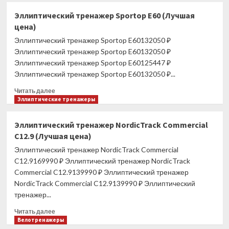
цена)
Эллиптический
Эллиптический тренажер Sportop E60 (Лучшая
тренажер
цена)
UG-
EL006
Эллиптический тренажер Sportop E60132050 ₽
(Лучшая
Эллиптический тренажер Sportop E60132050 ₽
цена)
Эллиптический тренажер Sportop E60125447 ₽
Эллиптический тренажер Sportop E60132050 ₽...
Прочитать
Читать далее
больше
Эллиптические тренажеры
о
Эллиптический
Эллиптический тренажер NordicTrack Commercial
тренажер
C12.9 (Лучшая цена)
Sportop
E60
Эллиптический тренажер NordicTrack Commercial
(Лучшая
C12.9169990 ₽ Эллиптический тренажер NordicTrack
цена)
Commercial C12.9139990 ₽ Эллиптический тренажер
NordicTrack Commercial C12.9139990 ₽ Эллиптический
тренажер...
Прочитать
Читать далее
больше
Велотренажеры