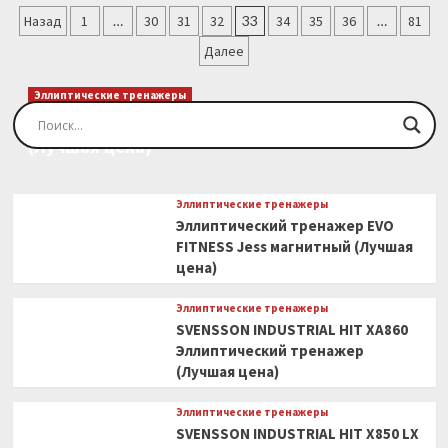
Пагинация
GYM
Назад
1
…
30
31
32
33
34
35
36
…
81
R1000M
записей
Далее
PRO
TFT
TURBO
Эллиптические тренажеры
Велоэргометр
Эллиптический тренажер EVO FITNESS Orion
коммерческий
(Лучшая цена)
(Лучшая
цена)
Эллиптические тренажеры
Эллиптический тренажер EVO
FITNESS Jess магнитный (Лучшая
цена)
Эллиптические тренажеры
SVENSSON INDUSTRIAL HIT XA860
Эллиптический тренажер
(Лучшая цена)
Эллиптические тренажеры
SVENSSON INDUSTRIAL HIT X850 LX