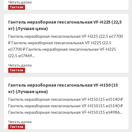
Прочитать
Читать далее
больше
Гантели
о
Диск
Гантель неразборная гексагональная VF-H225 (22,5
обрезиненный
кг) (Лучшая цена)
2,5
кг
Гантель неразборная гексагональная VF-H225 (22,5 кг)7700
26мм
₽ Гантель неразборная гексагональная VF-H225 (22,5
(Лучшая
кг)7700 ₽ Гантель неразборная гексагональная VF-H225
цена)
(22,5 кг)7469...
Прочитать
Читать далее
больше
Гантели
о
Гантель
Гантель неразборная гексагональная VF-H150 (15
неразборная
кг) (Лучшая цена)
гексагональная
VF-
Гантель неразборная гексагональная VF-H150 (15 кг)5140 ₽
H225
Гантель неразборная гексагональная VF-H150 (15 кг)5140 ₽
(22,5
Гантель неразборная гексагональная VF-H150 (15 кг)4986...
кг)
(Лучшая
Прочитать
Читать далее
цена)
больше
Гантели