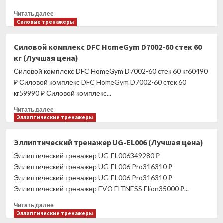
70
Прочитать
(Лучшая
Читать далее
больше
Силовые тренажеры
цена)
о
Силовой
Силовой комплекс DFC HomeGym D7002-60 стек 60
комплекс
кг (Лучшая цена)
UNIX
Fit
Силовой комплекс DFC HomeGym D7002-60 стек 60 кг60490
BLOCK
₽ Силовой комплекс DFC HomeGym D7002-60 стек 60
50
кг59990 ₽ Силовой комплекс...
(Лучшая
цена)
Прочитать
Читать далее
больше
Эллиптические тренажеры
о
Силовой
Эллиптический тренажер UG-EL006 (Лучшая цена)
комплекс
Эллиптический тренажер UG-EL006349280 ₽
DFC
HomeGym
Эллиптический тренажер UG-EL006 Pro316310 ₽
D7002-
Эллиптический тренажер UG-EL006 Pro316310 ₽
60
Эллиптический тренажер EVO FITNESS Elion35000 ₽...
стек
60
Прочитать
Читать далее
кг
больше
Эллиптические тренажеры
(Лучшая
о