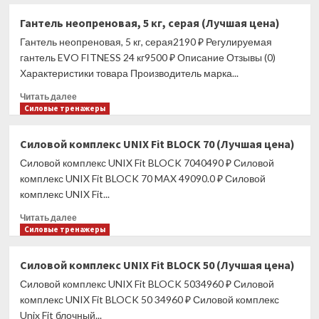
о
Гантель
Гантель неопреновая, 5 кг, серая (Лучшая цена)
неразборная
Гантель неопреновая, 5 кг, серая2190 ₽ Регулируемая
гексагональная
VF-
гантель EVO FITNESS 24 кг9500 ₽ Описание Отзывы (0)
H150
Характеристики товара Производитель марка...
(15
Прочитать
кг)
Читать далее
больше
Силовые тренажеры
(Лучшая
о
цена)
Гантель
Силовой комплекс UNIX Fit BLOCK 70 (Лучшая цена)
неопреновая,
Силовой комплекс UNIX Fit BLOCK 7040490 ₽ Силовой
5
кг,
комплекс UNIX Fit BLOCK 70 MAX 49090.0 ₽ Силовой
серая
комплекс UNIX Fit...
(Лучшая
Прочитать
цена)
Читать далее
больше
Силовые тренажеры
о
Силовой
Силовой комплекс UNIX Fit BLOCK 50 (Лучшая цена)
комплекс
Силовой комплекс UNIX Fit BLOCK 5034960 ₽ Силовой
UNIX
Fit
комплекс UNIX Fit BLOCK 50 34960 ₽ Силовой комплекс
BLOCK
Unix Fit блочный...