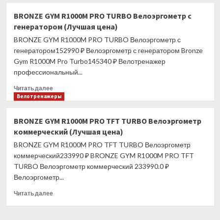
о
Эллиптический
BRONZE GYM R1000M PRO TURBO Велоэргометр с
тренажер
генератором (Лучшая цена)
NordicTrack
Commercial
BRONZE GYM R1000M PRO TURBO Велоэргометр с
C12.9
генератором152990 ₽ Велоэргометр с генератором Bronze
(Лучшая
Gym R1000M Pro Turbo145340 ₽ Велотренажер
цена)
профессиональный...
Прочитать
Читать далее
больше
Велотренажеры
о
BRONZE
BRONZE GYM R1000M PRO TFT TURBO Велоэргометр
GYM
коммерческий (Лучшая цена)
R1000M
PRO
BRONZE GYM R1000M PRO TFT TURBO Велоэргометр
TURBO
коммерческий233990 ₽ BRONZE GYM R1000M PRO TFT
Велоэргометр
TURBO Велоэргометр коммерческий 233990.0 ₽
с
Велоэргометр...
генератором
(Лучшая
Прочитать
Читать далее
цена)
больше
о
BRONZE