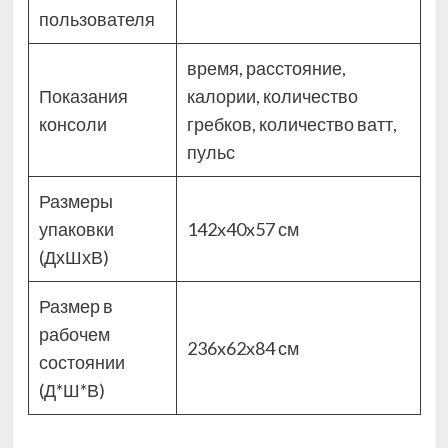
пользователя
время, расстояние,
Показания
калории, количество
консоли
гребков, количество ватт,
пульс
Размеры
упаковки
142x40x57 см
(ДхШхВ)
Размер в
рабочем
236x62x84 см
состоянии
(Д*Ш*В)