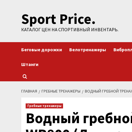
Перейти
Sport Price.
к
содержимому
КАТАЛОГ ЦЕН НА СПОРТИВНЫЙ ИНВЕНТАРЬ.
Беговые дорожки
Велотренажеры
Виброп
Штанги
ГЛАВНАЯ
ГРЕБНЫЕ ТРЕНАЖЕРЫ
ВОДНЫЙ ГРЕБНОЙ ТРЕНАЖ
Гребные тренажеры
Водный гребно