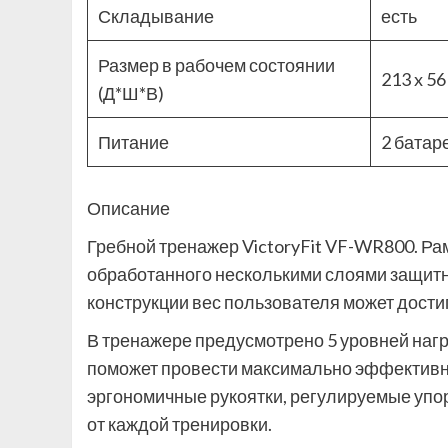
Складывание
есть
Размер в рабочем состоянии
213 x 56
(Д*Ш*В)
Питание
2 батар
Описание
Гребной тренажер VictoryFit VF-WR800. Ра
обработанного несколькими слоями защитн
конструкции вес пользователя может достиг
В тренажере предусмотрено 5 уровней нагр
поможет провести максимально эффективн
эргономичные рукоятки, регулируемые упо
от каждой тренировки.