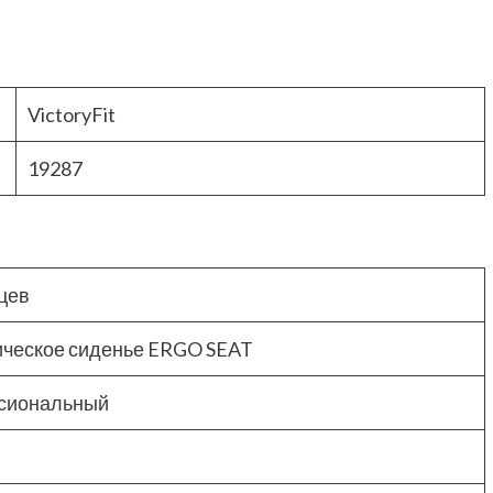
VictoryFit
19287
цев
ическое сиденье ERGO SEAT
сиональный