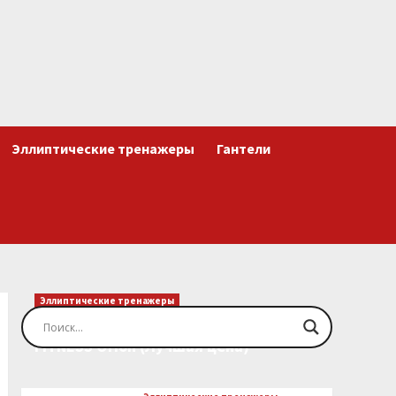
Эллиптические тренажеры
Гантели
Эллиптические тренажеры
Эллиптический тренажер EVO
FITNESS Orion (Лучшая цена)