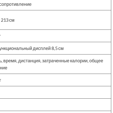
 сопротивление
x 213 см
г
нкциональный дисплей 8,5 см
ь, время, дистанция, затраченные калории, общее
яние
г