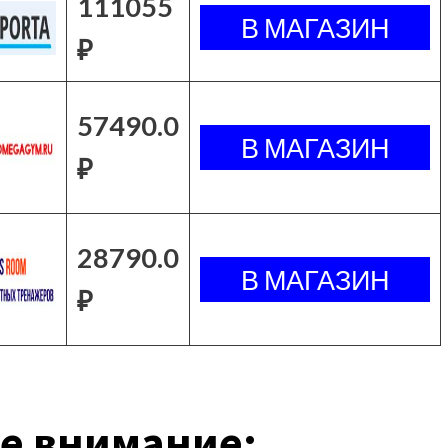
111055
₽
57490.0
₽
28790.0
₽
е внимание: