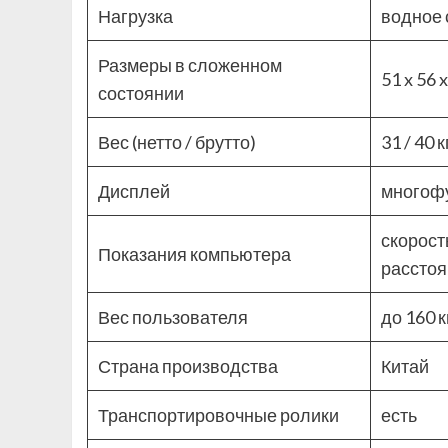
Нагрузка
водное
Размеры в сложенном
51 x 56 
состоянии
Вес (нетто / брутто)
31 / 40 к
Дисплей
многофу
скорост
Показания компьютера
рассто
Вес пользователя
до 160 к
Страна производства
Китай
Транспортировочные ролики
есть