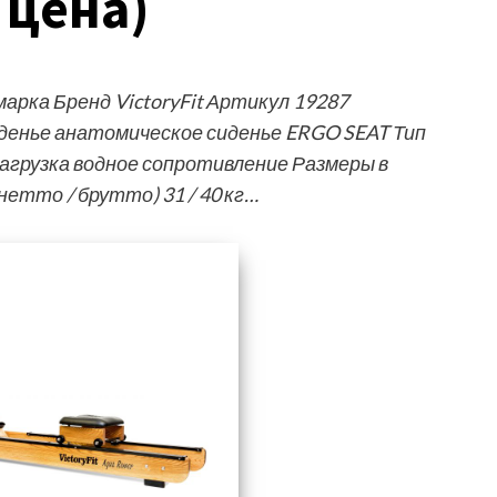
 цена)
рка Бренд VictoryFit Артикул 19287
денье анатомическое сиденье ERGO SEAT Тип
агрузка водное сопротивление Размеры в
(нетто / брутто) 31 / 40 кг…