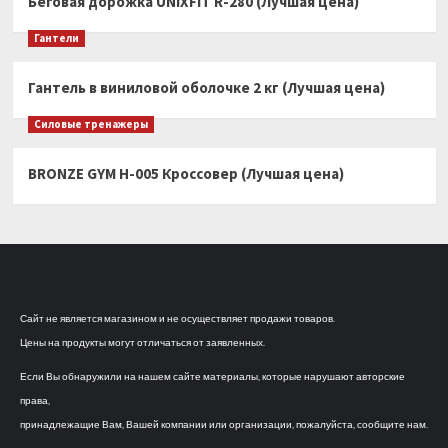
Беговая дорожка UNIXFIT R-280 (Лучшая цена)
Гантели
Гантель в виниловой оболочке 2 кг (Лучшая цена)
Силовые тренажеры
BRONZE GYM H-005 Кроссовер (Лучшая цена)
Сайт не является магазином и не осуществляет продажи товаров.
Цены на продукты могут отличаться от заявленных.
Если Вы обнаружили на нашем сайте материалы, которые нарушают авторские
права,
принадлежащие Вам, Вашей компании или организации, пожалуйста, сообщите нам.