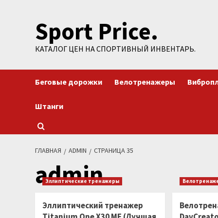
Перейти
Sport Price.
к
содержимому
КАТАЛОГ ЦЕН НА СПОРТИВНЫЙ ИНВЕНТАРЬ.
Беговые дорожки
Велотренажеры
Виброп
Штанги
ГЛАВНАЯ
ADMIN
СТРАНИЦА 35
admin
Эллиптические тренажеры
Велотренаж
Эллиптический тренажер
Велотрен
Titanium One X30 MF (Лучшая
DavCreato