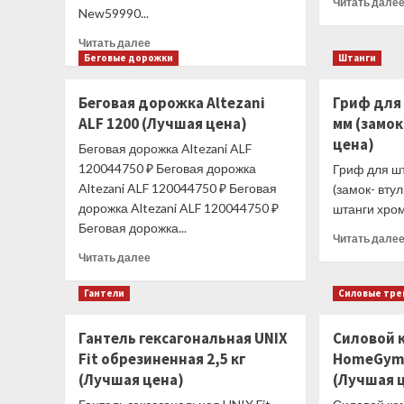
Читать дале
New59990...
Прочитать
Читать далее
больше
Беговые дорожки
Штанги
о
Велотренажер
Беговая дорожка Altezani
Гриф для 
Winner/Oxygen
ALF 1200 (Лучшая цена)
мм (замок
SATORI
цена)
UB
Беговая дорожка Altezani ALF
HRC
120044750 ₽ Беговая дорожка
Гриф для ш
(Лучшая
Altezani ALF 120044750 ₽ Беговая
(замок- вту
цена)
дорожка Altezani ALF 120044750 ₽
штанги хром.
Беговая дорожка...
Читать дале
Прочитать
Читать далее
больше
о
Гантели
Силовые тр
Беговая
дорожка
Гантель гексагональная UNIX
Силовой 
Altezani
Fit обрезиненная 2,5 кг
HomeGym D
ALF
1200
(Лучшая цена)
(Лучшая 
(Лучшая