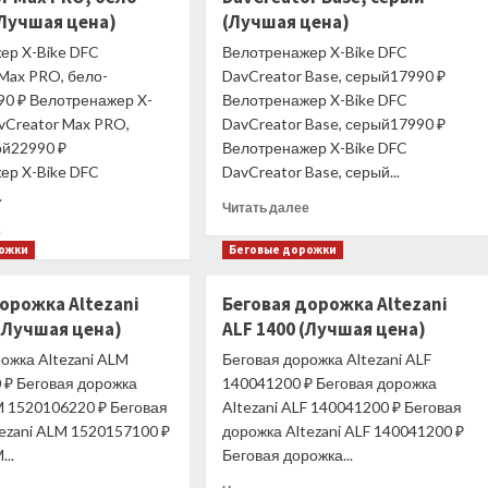
(Лучшая цена)
(Лучшая цена)
ер X-Bike DFC
Велотренажер X-Bike DFC
Max PRO, бело-
DavCreator Base, серый17990 ₽
90 ₽ Велотренажер X-
Велотренажер X-Bike DFC
vCreator Max PRO,
DavCreator Base, серый17990 ₽
ой22990 ₽
Велотренажер X-Bike DFC
ер X-Bike DFC
DavCreator Base, серый...
.
Прочитать
Читать далее
больше
Прочитать
е
о
больше
рожки
Беговые дорожки
Велотренажер
о
X-
Велотренажер
орожка Altezani
Беговая дорожка Altezani
Bike
X-
(Лучшая цена)
ALF 1400 (Лучшая цена)
DFC
Bike
DavCreator
DFC
ожка Altezani ALM
Беговая дорожка Altezani ALF
Base,
DavCreator
 ₽ Беговая дорожка
140041200 ₽ Беговая дорожка
серый
Max
M 1520106220 ₽ Беговая
Altezani ALF 140041200 ₽ Беговая
(Лучшая
PRO,
ezani ALM 1520157100 ₽
дорожка Altezani ALF 140041200 ₽
цена)
бело-
...
Беговая дорожка...
голубой
(Лучшая
Прочитать
Прочитать