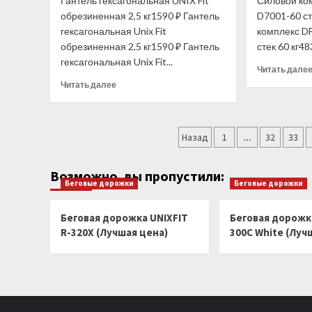
Гантель гексагональная UNIX Fit
Силовой к
цена)
обрезиненная 2,5 кг1590 ₽ Гантель
D7001-60 ст
гексагональная Unix Fit
комплекс D
обрезиненная 2,5 кг1590 ₽ Гантель
стек 60 кг48
гексагональная Unix Fit...
Читать дале
Прочитать
Читать далее
больше
о
Гантель
Пагинация
гексагональная
Назад
1
…
32
33
UNIX
записей
Fit
Возможно, вы пропустили:
обрезиненная
Беговые дорожки
Беговые дорожки
2,5
кг
(Лучшая
Беговая дорожка UNIXFIT
Беговая дорожка
цена)
R-320X (Лучшая цена)
300C White (Луч