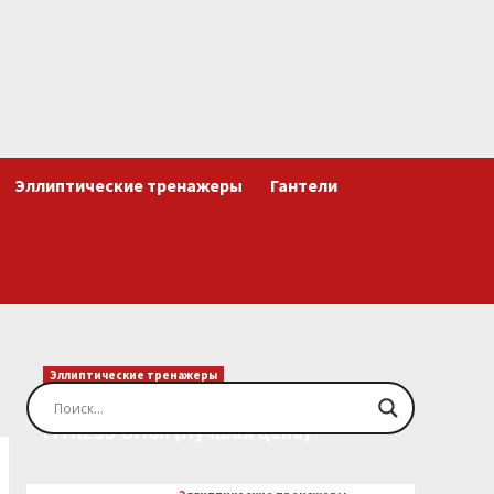
Эллиптические тренажеры
Гантели
Эллиптические тренажеры
Эллиптический тренажер EVO
FITNESS Orion (Лучшая цена)