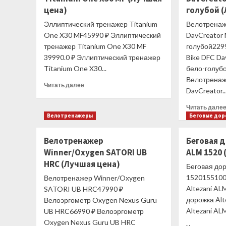
цена)
голубой 
Эллиптический тренажер Titanium
Велотренаж
One X30 MF45990 ₽ Эллиптический
DavCreator 
тренажер Titanium One X30 MF
голубой229
39990.0 ₽ Эллиптический тренажер
Bike DFC Da
Titanium One X30...
бело-голуб
Велотренаж
Прочитать
Читать далее
DavCreator..
больше
о
Читать дале
Эллиптический
Велотренажеры
Беговые до
тренажер
Titanium
Велотренажер
Беговая д
One
Winner/Oxygen SATORI UB
X30
ALM 1520 
MF
HRC (Лучшая цена)
Беговая дор
(Лучшая
1520155100
Велотренажер Winner/Oxygen
цена)
Altezani AL
SATORI UB HRC47990 ₽
дорожка Alt
Велоэргометр Oxygen Nexus Guru
Altezani ALM
UB HRC66990 ₽ Велоэргометр
Oxygen Nexus Guru UB HRC