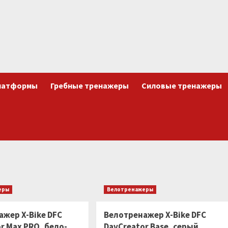
латформы
Гребные тренажеры
Силовые тренажеры
еры
Велотренажеры
ажер X-Bike DFC
Велотренажер X-Bike DFC
r Max PRO, бело-
DavCreator Base, серый