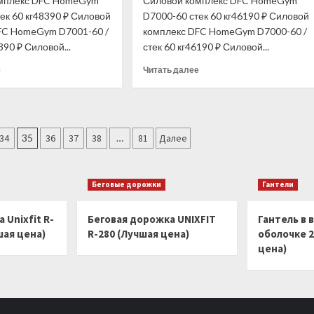
омплекс DFC HomeGym
Силовой комплекс DFC HomeGym
(замок-
25
ек 60 кг48390 ₽ Силовой
D7000-60 стек 60 кг46190 ₽ Силовой
втулка)
кг
(Лучшая
FC HomeGym D7001-60 /
комплекс DFC HomeGym D7000-60 /
(Лучшая
цена)
390 ₽ Силовой...
стек 60 кг46190 ₽ Силовой...
цена)
Прочитать
Прочитать
е
Читать далее
больше
больше
о
о
Силовой
Силовой
комплекс
комплекс
DFC
DFC
34
35
36
37
38
…
81
Далее
HomeGym
HomeGym
D7001-
D7000-
60
60
Беговые дорожки
Гантели
стек
стек
60
60
кг
кг
 Unixfit R-
Беговая дорожка UNIXFIT
Гантель в 
(Лучшая
(Лучшая
шая цена)
R-280 (Лучшая цена)
оболочке 2
цена)
цена)
цена)