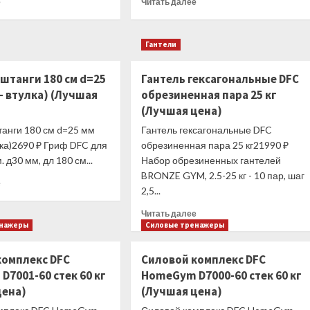
е
Читать далее
цена)
больше
больше
о
о
Беговая
Беговая
Гантели
дорожка
дорожка
Altezani
Altezani
штанги 180 см d=25
Гантель гексагональные DFC
ALM
ALF
1520
1400
- втулка) (Лучшая
обрезиненная пара 25 кг
(Лучшая
(Лучшая
(Лучшая цена)
цена)
цена)
танги 180 см d=25 мм
Гантель гексагональные DFC
лка)2690 ₽ Гриф DFC для
обрезиненная пара 25 кг21990 ₽
 д30 мм, дл 180 см...
Набор обрезиненных гантелей
BRONZE GYM, 2.5-25 кг - 10 пар, шаг
Прочитать
е
2,5...
больше
о
Прочитать
Читать далее
Гриф
больше
енажеры
Силовые тренажеры
для
о
штанги
Гантель
комплекс DFC
Силовой комплекс DFC
180
гексагональные
7001-60 стек 60 кг
см
HomeGym D7000-60 стек 60 кг
DFC
d=25
цена)
(Лучшая цена)
обрезиненная
мм
пара